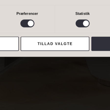
ER
Bestil 
Præferencer
Statistik
van Eltoft Nielsen gerne må kontakte mig og accepterer
Ivan Eltoft Nielse
TILLAD VALGTE
ADRESSE
Lejebolig