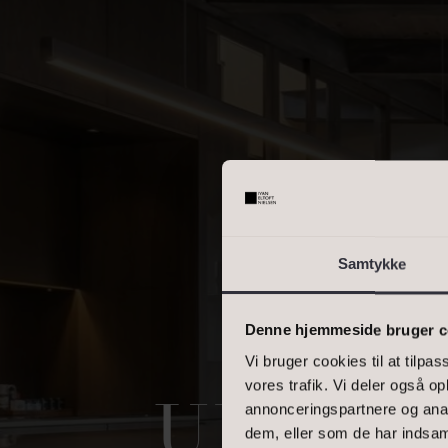
OMRÅDE
Skriv enkelte postnumre, e
interval. Eks.: 2000, 1000
BOLIGAREAL
Samtykke
Denne hjemmeside bruger c
Vi bruger cookies til at tilpas
vores trafik. Vi deler også 
annonceringspartnere og anal
UDLEJ
dem, eller som de har indsaml