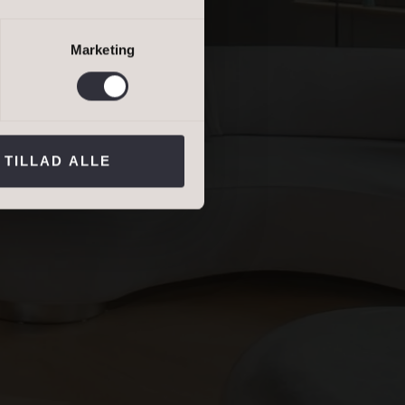
lejevurdering
Marketing
ns persondatapolitik
.*
TILLAD ALLE