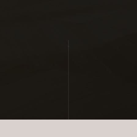
rne kontaktes via e-mail og/eller telefon for at få nyheder om boliger, so
van Eltoft Nielsen gerne må kontakte mig og accepterer
Ivan Eltoft Nielse
rne modtage nyhedsmails.
van Eltoft Nielsen gerne må kontakte mig og accepterer
Ivan Eltoft Nielse