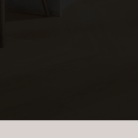
Erhvervsejendom
Ja tak, jeg vil ge
Jeg tillader, at I
Ja tak, jeg vil ge
Jeg tillader, at I