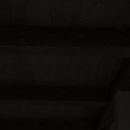
Ejerlejlighed
Fritidsgrund
Landejendom
Villa
Erhvervsejendom