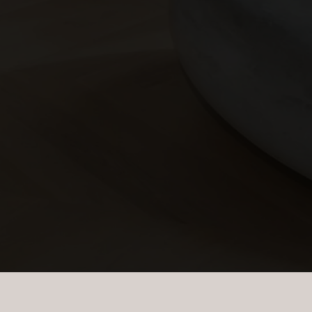
m har min interesse.
ns persondatapolitik
.*
ns persondatapolitik