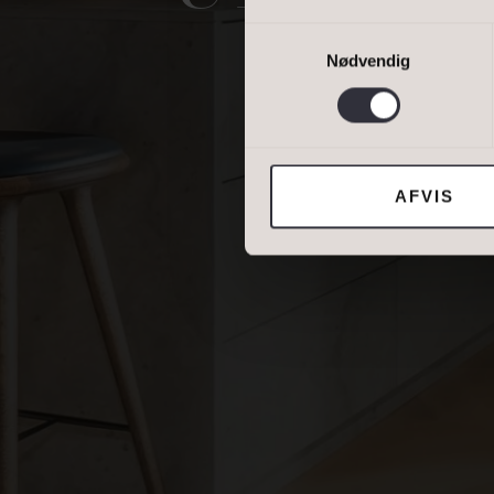
DINE OPLYSNING
Samtykkevalg
Nødvendig
Jeg tillader, at I
AFVIS
DIN NUVÆRENDE 
BOLIGTYPE
Ejerbolig