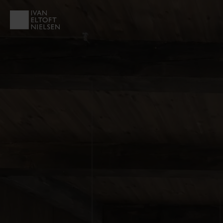
EJENDOMSTYPE
Andelsbolig
Fritidsbolig
Helårsgrund
Rækkehus
Villalejlighed