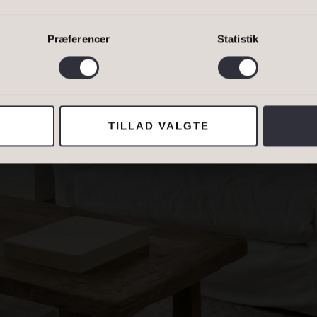
ER
AVERI
Bestil 
Præferencer
Statistik
van Eltoft Nielsen gerne må kontakte mig og accepterer
Ivan Eltoft Nielse
TILLAD VALGTE
ADRESSE
Lejebolig