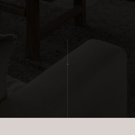
rne kontaktes via e-mail og/eller telefon for at få nyheder om boliger, so
van Eltoft Nielsen gerne må kontakte mig og accepterer
Ivan Eltoft Nielse
rne modtage nyhedsmails.
van Eltoft Nielsen gerne må kontakte mig og accepterer
Ivan Eltoft Nielse