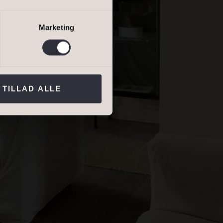
lejevurdering
Marketing
ns persondatapolitik
.*
TILLAD ALLE