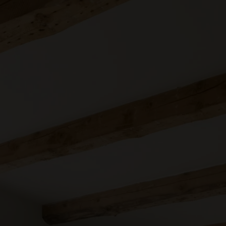
Ejerlejlighed
Fritidsgrund
Landejendom
Villa
Erhvervsejendom