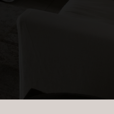
m har min interesse.
ns persondatapolitik
.*
ns persondatapolitik