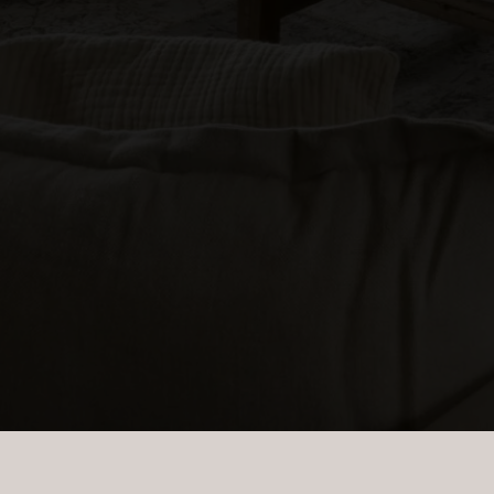
Erhvervsejendom
Ja tak, jeg vil ge
Jeg tillader, at I
Ja tak, jeg vil ge
Jeg tillader, at I