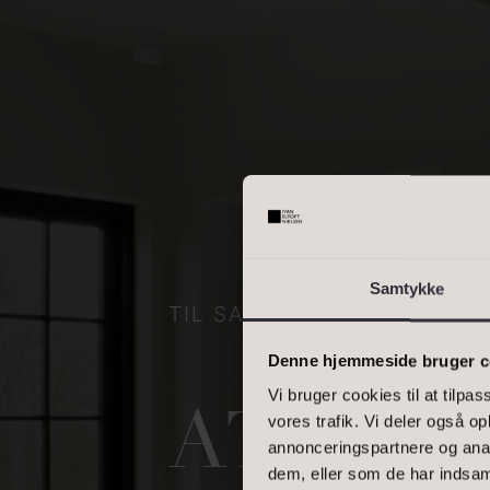
OMRÅDE
Skriv enkelte postnumre, e
interval. Eks.: 2000, 1000
BOLIGAREAL
Samtykke
TIL SALG
Denne hjemmeside bruger c
Vi bruger cookies til at tilpas
ATTRA
vores trafik. Vi deler også 
annonceringspartnere og anal
dem, eller som de har indsaml