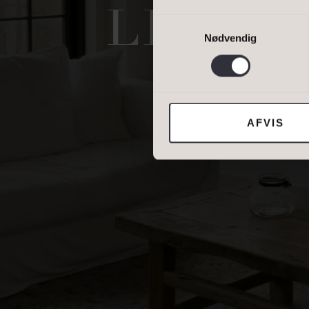
DINE OPLYSNING
LIEBH
Samtykkevalg
Nødvendig
Jeg tillader, at I
AFVIS
DIN NUVÆRENDE 
BOLIGTYPE
Ejerbolig