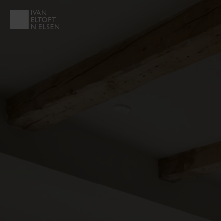
EJENDOMSTYPE
Andelsbolig
Fritidsbolig
Helårsgrund
Rækkehus
Villalejlighed