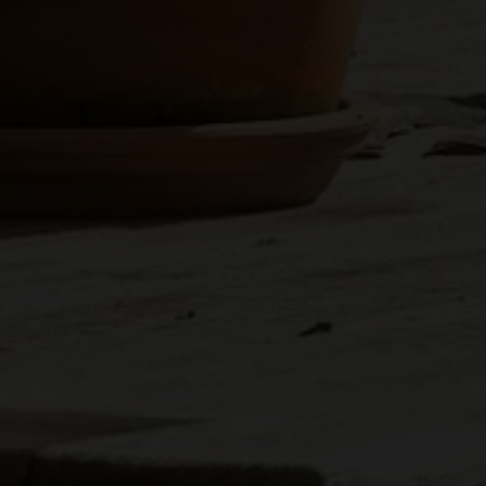
rne kontaktes via e-mail og/eller telefon for at få nyheder om boliger, so
van Eltoft Nielsen gerne må kontakte mig og accepterer
Ivan Eltoft Nielse
rne modtage nyhedsmails.
van Eltoft Nielsen gerne må kontakte mig og accepterer
Ivan Eltoft Nielse