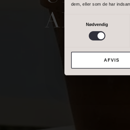
dem, eller som de har indsaml
DINE OPLYSNING
ALDRI
Samtykkevalg
Nødvendig
Jeg tillader, at I
AFVIS
DIN NUVÆRENDE 
BOLIGTYPE
Ejerbolig