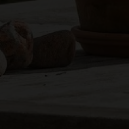
Erhvervsejendom
Ja tak, jeg vil ge
Jeg tillader, at I
Ja tak, jeg vil ge
Jeg tillader, at I