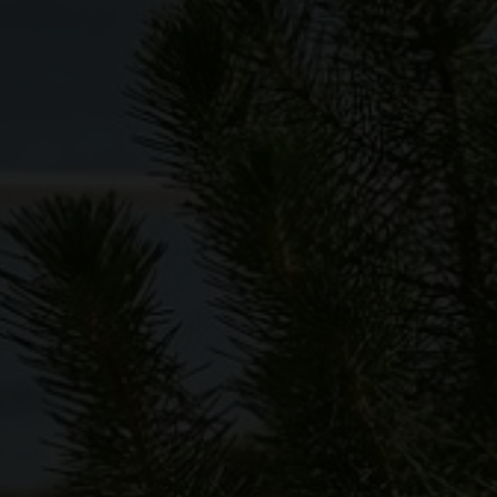
EJENDOMSTYPE
Andelsbolig
Fritidsbolig
Helårsgrund
Rækkehus
Villalejlighed