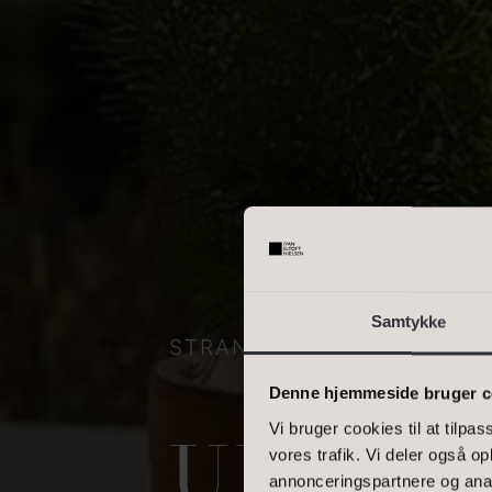
OMRÅDE
Skriv enkelte postnumre, e
interval. Eks.: 2000, 1000
BOLIGAREAL
Samtykke
STRANDVEJEN 143A, 306
Denne hjemmeside bruger c
Vi bruger cookies til at tilpas
UDSIG
vores trafik. Vi deler også 
annonceringspartnere og anal