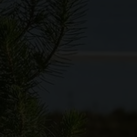
Ejerlejlighed
Fritidsgrund
Landejendom
Villa
Erhvervsejendom