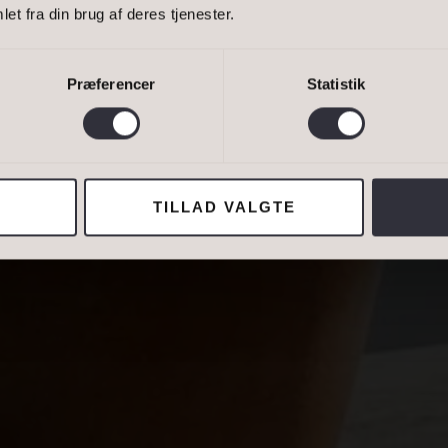
Bestil 
et fra din brug af deres tjenester.
ER
G DEN SAM
Bestil 
Præferencer
Statistik
van Eltoft Nielsen gerne må kontakte mig og accepterer
Ivan Eltoft Nielse
TILLAD VALGTE
ADRESSE
Lejebolig