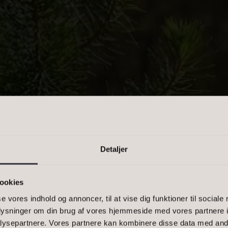
PRIS
n kommasepareret liste, eller et
-1500, 2900
Detaljer
0 ESPERGÆRDE
ookies
se vores indhold og annoncer, til at vise dig funktioner til sociale
TEN ER ALT
oplysninger om din brug af vores hjemmeside med vores partnere i
ysepartnere. Vores partnere kan kombinere disse data med andr