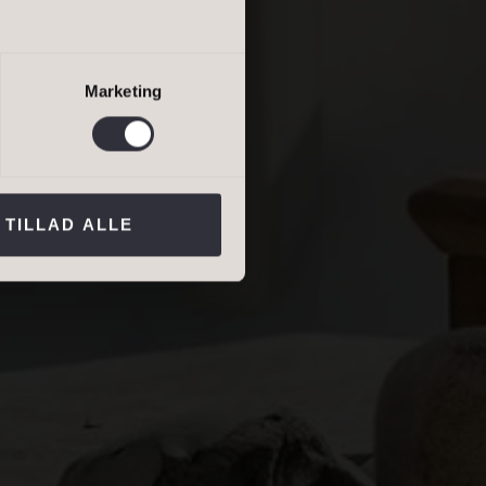
salgsvurdering
ME …
lejevurdering
Marketing
ns persondatapolitik
.*
TILLAD ALLE