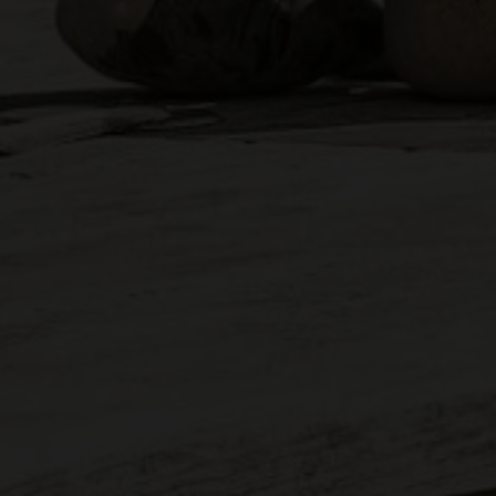
m har min interesse.
ns persondatapolitik
.*
ns persondatapolitik