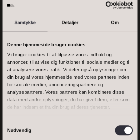
Skriv enkelte postnumre, en kommasepareret liste, eller et
interval. Eks.: 2000, 1000-1500, 2900
Samtykke
Detaljer
Om
PRIS
Denne hjemmeside bruger cookies
Vi bruger cookies til at tilpasse vores indhold og
annoncer, til at vise dig funktioner til sociale medier og til
at analysere vores trafik. Vi deler også oplysninger om
BOLIGAREAL
din brug af vores hjemmeside med vores partnere inden
for sociale medier, annonceringspartnere og
HOLMEGÅRDSVEJ 23A, 3100 HORNBÆK
analysepartnere. Vores partnere kan kombinere disse
data med andre oplysninger, du har givet dem, eller som
de har indsamlet fra din brug af deres tjenester.
HELÅRSHUS I
HORNBÆK –
Samtykkevalg
Nødvendig
HVOR NATUR OG