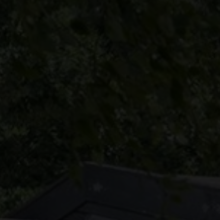
EJENDOMSTYPE
Andelsbolig
Ejerlejlighed
Fritidsbolig
Fritidsgrund
Helårsgrund
Landejendom