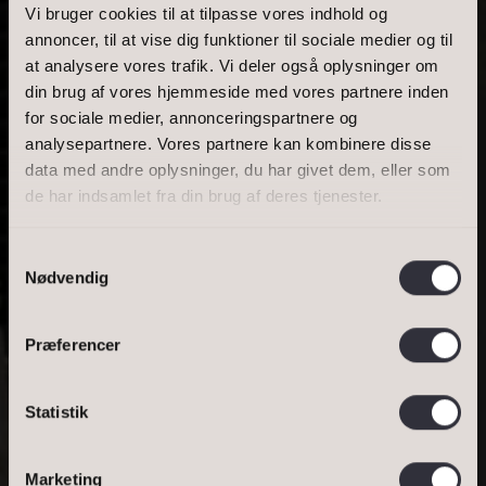
Vi bruger cookies til at tilpasse vores indhold og
annoncer, til at vise dig funktioner til sociale medier og til
at analysere vores trafik. Vi deler også oplysninger om
BOLIGAREAL
din brug af vores hjemmeside med vores partnere inden
for sociale medier, annonceringspartnere og
GUDRUNSVEJ 12, 3210 VEJBY
analysepartnere. Vores partnere kan kombinere disse
data med andre oplysninger, du har givet dem, eller som
de har indsamlet fra din brug af deres tjenester.
MAN KAN KUN
BESYNGE, AT HER
Samtykkevalg
Nødvendig
ER PLADS TIL SÅ
MANGE
Præferencer
MENNESKER …
Statistik
Bestil salgsvurdering
DINE OPLYSNINGER
Bestil lejevurdering
Marketing