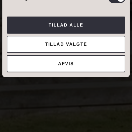
Jeg tillader, at Ivan Eltoft Nielsen gerne må
kontakte mig og accepterer
Ivan Eltoft Nielsens
TILLAD ALLE
persondatapolitik
.*
TILLAD VALGTE
AFVIS
DIN NUVÆRENDE ADRESSE
BOLIGTYPE
Ejerbolig
Lejebolig