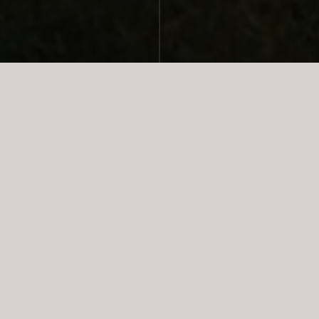
SOLGT
GALLERI
PLANTEGNING
KORT
SPECIFIKATIONER
FRITIDSBOLIG
2
BOLIGAREAL:
63 m