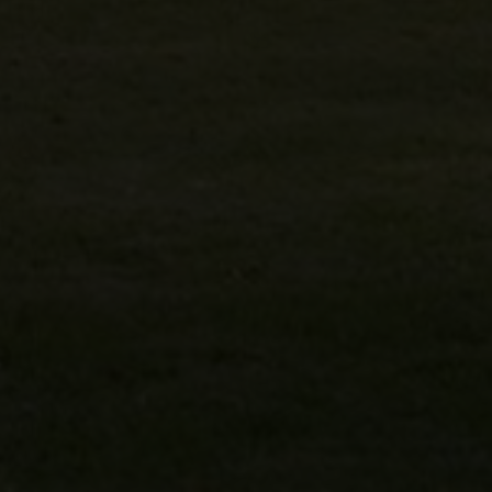
Erhvervsejendom
Ja tak, jeg vil gerne kontaktes via e-mail og/eller
telefon for at få nyheder om boliger, som har
min interesse. Jeg tillader, at Ivan Eltoft Nielsen
gerne må kontakte mig og accepterer
Ivan Eltoft
Nielsens persondatapolitik
.*
Ja tak, jeg vil gerne modtage nyhedsmails.
Jeg tillader, at Ivan Eltoft Nielsen gerne må
kontakte mig og accepterer
Ivan Eltoft Nielsens
persondatapolitik