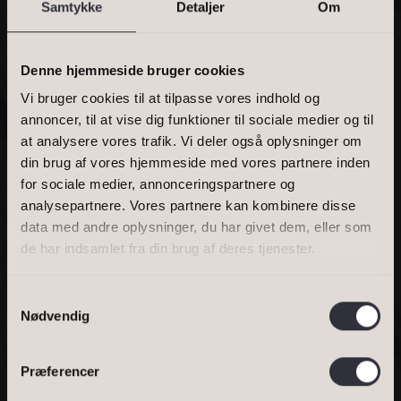
Samtykke
Detaljer
Om
PRIS
Denne hjemmeside bruger cookies
Vi bruger cookies til at tilpasse vores indhold og
annoncer, til at vise dig funktioner til sociale medier og til
at analysere vores trafik. Vi deler også oplysninger om
BOLIGAREAL
din brug af vores hjemmeside med vores partnere inden
for sociale medier, annonceringspartnere og
analysepartnere. Vores partnere kan kombinere disse
TUEMOSEN 11, RÅGELEJE, 3210 VEJBY
data med andre oplysninger, du har givet dem, eller som
de har indsamlet fra din brug af deres tjenester.
A-HUS MED SOL
Samtykkevalg
PÅ HAVER OG
Nødvendig
MAVER HELE
Præferencer
DAGEN …