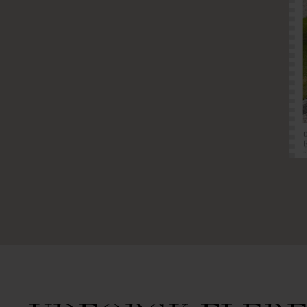
EJENDOMSTYPE
Andelsbolig
Fritidsbolig
Helårsgrund
Rækkehus
Villalejlighed
OMRÅDE