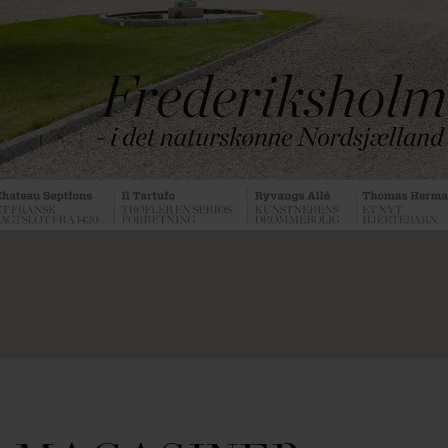
Ejerlejlighed
Fritidsgrund
Landejendom
Villa
Erhvervsejendom
PRIS