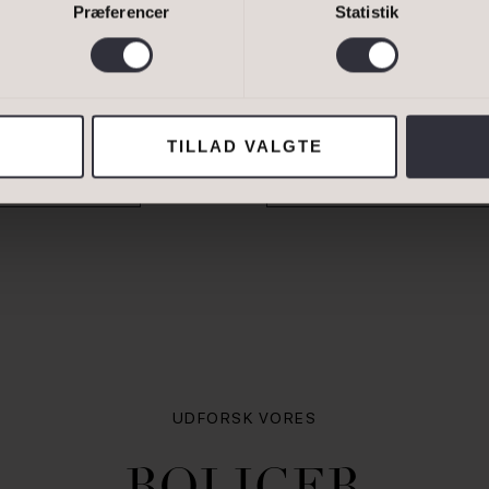
Præferencer
Statistik
RHUSE NO. 7
SUPERIOR NUMME
van Eltoft Nielsen gerne må kontakte mig og accepterer
Ivan Eltoft Nielse
25
OKTOBER 2024
TILLAD VALGTE
MATERIALE
LÆS MATERIALE
ADRESSE
Lejebolig
UDFORSK VORES