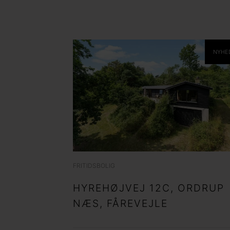
Ja tak, jeg vil ge
Jeg tillader, at I
NYHE
Ja tak, jeg vil ge
Jeg tillader, at I
FRITIDSBOLIG
HYREHØJVEJ 12C, ORDRUP
NÆS, FÅREVEJLE