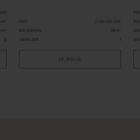
 DKK
PRI
2
6
m
PRIS
2.750.000 DKK
BO
2
2
0
m
BOLIGAREAL
59
m
GR
3
VÆRELSER
1
VÆ
SE BOLIG