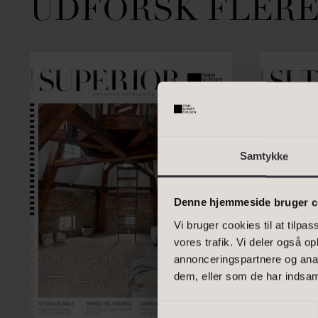
UDFORSK FLERE
Skriv enkelte postnumre, e
interval. Eks.: 2000, 1000
BOLIGAREAL
Samtykke
Denne hjemmeside bruger c
Vi bruger cookies til at tilpas
vores trafik. Vi deler også 
annonceringspartnere og anal
dem, eller som de har indsaml
DINE OPLYSNING
Samtykkevalg