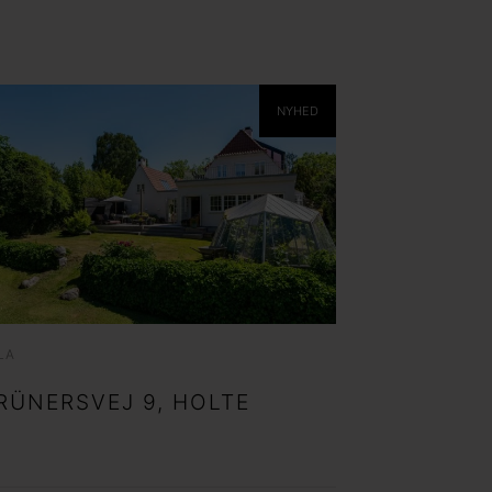
m har min interesse.
ns persondatapolitik
.*
NYHED
ns persondatapolitik
LA
RÜNERSVEJ 9, HOLTE