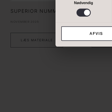
Nødvendig
SUPERIOR NUMMER 21
SOMME
Jeg tillader, at I
NOVEMBER 2025
AUGUST 20
AFVIS
LÆS MATERIALE
LÆS 
DIN NUVÆRENDE 
BOLIGTYPE
Ejerbolig
Erhvervsejendom