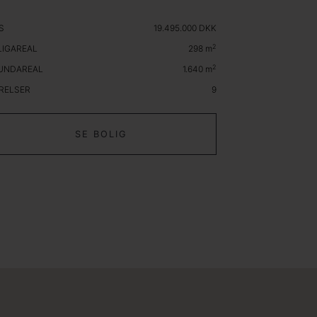
S
19.495.000 DKK
2
LIGAREAL
298
m
2
UNDAREAL
1.640
m
RELSER
9
SE BOLIG