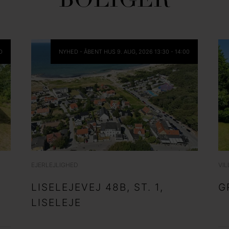
BOLIGER
rne kontaktes via e-mail og/eller telefon for at få nyheder om boliger, so
van Eltoft Nielsen gerne må kontakte mig og accepterer
Ivan Eltoft Nielse
D
NYHED -
ÅBENT HUS
9. AUG, 2026 13:30 - 14:00
rne modtage nyhedsmails.
van Eltoft Nielsen gerne må kontakte mig og accepterer
Ivan Eltoft Nielse
EJERLEJLIGHED
VIL
LISELEJEVEJ 48B, ST. 1,
G
LISELEJE