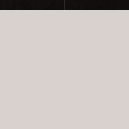
SOLGT
GALLERI
PLANTEGNING
KORT
SPECIFIKATIONER
EJERLEJLIGHED
2
BOLIGAREAL:
66 m
VÆRELSER:
2