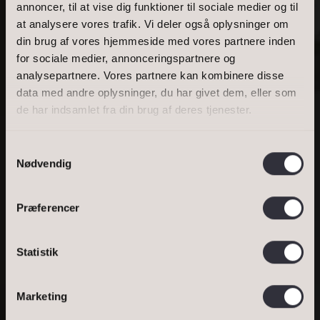
annoncer, til at vise dig funktioner til sociale medier og til
at analysere vores trafik. Vi deler også oplysninger om
BOLIGAREAL
din brug af vores hjemmeside med vores partnere inden
for sociale medier, annonceringspartnere og
analysepartnere. Vores partnere kan kombinere disse
data med andre oplysninger, du har givet dem, eller som
WILLEMOESGADE 23, ST. MF, 2100
de har indsamlet fra din brug af deres tjenester.
KØBENHAVN Ø
Samtykkevalg
DE SURE
Nødvendig
RØNNEBÆR PÅ
Præferencer
ØSTERBRO...
Statistik
Bestil salgsvurdering
DINE OPLYSNINGER
Bestil lejevurdering
Marketing