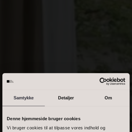
Villa
Villalejlighed
Erhvervsejendom
OMRÅDE
Skriv enkelte postnumre, en kommasepareret liste, eller et
interval. Eks.: 2000, 1000-1500, 2900
Samtykke
Detaljer
Om
PRIS
Denne hjemmeside bruger cookies
Vi bruger cookies til at tilpasse vores indhold og