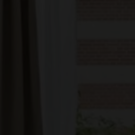
EJENDOMSTYPE
Andelsbolig
Ejerlejlighed
Fritidsbolig
Fritidsgrund
Helårsgrund
Landejendom
Rækkehus