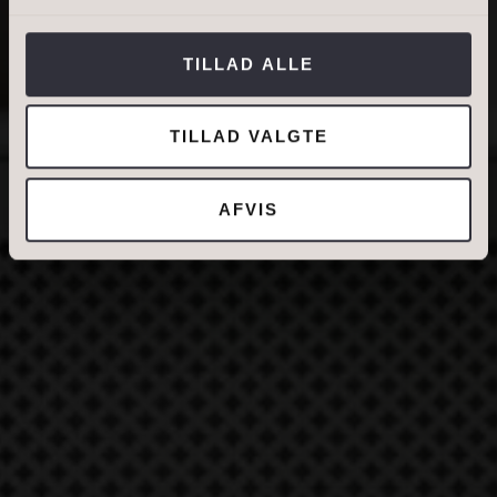
Jeg tillader, at Ivan Eltoft Nielsen gerne må
kontakte mig og accepterer
Ivan Eltoft Nielsens
TILLAD ALLE
persondatapolitik
.*
TILLAD VALGTE
AFVIS
DIN NUVÆRENDE ADRESSE
BOLIGTYPE
Ejerbolig
Lejebolig