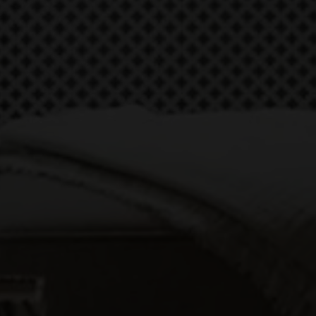
Erhvervsejendom
Ja tak, jeg vil gerne kontaktes via e-mail og/eller
telefon for at få nyheder om boliger, som har
min interesse. Jeg tillader, at Ivan Eltoft Nielsen
gerne må kontakte mig og accepterer
Ivan Eltoft
Nielsens persondatapolitik
.*
Ja tak, jeg vil gerne modtage nyhedsmails.
Jeg tillader, at Ivan Eltoft Nielsen gerne må
kontakte mig og accepterer
Ivan Eltoft Nielsens
persondatapolitik