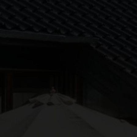
EJENDOMSTYPE
Andelsbolig
Fritidsbolig
Helårsgrund
Rækkehus
Villalejlighed