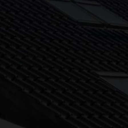
Ejerlejlighed
Fritidsgrund
Landejendom
Villa
Erhvervsejendom