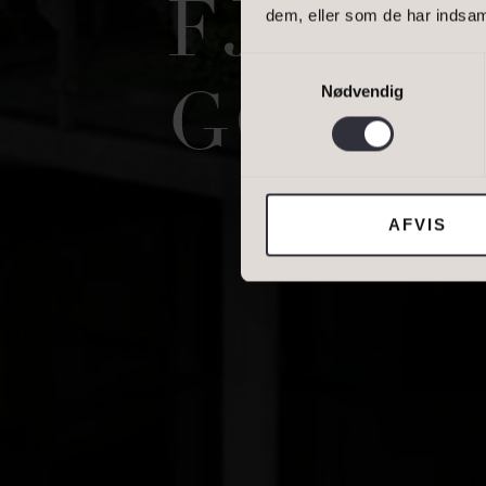
FJORD
dem, eller som de har indsaml
DINE OPLYSNING
Samtykkevalg
Nødvendig
GOLF I
Jeg tillader, at I
AFVIS
DIN NUVÆRENDE 
BOLIGTYPE
Ejerbolig