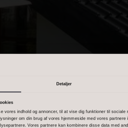
PRIS
n kommasepareret liste, eller et
-1500, 2900
HOLBÆK
Detaljer
ookies
ERDAGSFE
se vores indhold og annoncer, til at vise dig funktioner til sociale
oplysninger om din brug af vores hjemmeside med vores partnere i
ysepartnere. Vores partnere kan kombinere disse data med andr