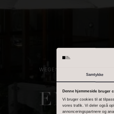
OMRÅDE
Skriv enkelte postnumre, e
interval. Eks.: 2000, 1000
BOLIGAREAL
WEGENERS VEJ 38, 4300 
Samtykke
Denne hjemmeside bruger c
EN HV
Vi bruger cookies til at tilpas
vores trafik. Vi deler også 
annonceringspartnere og anal