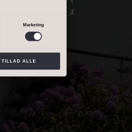
INA OG
salgsvurdering
lejevurdering
Marketing
ns persondatapolitik
.*
TILLAD ALLE