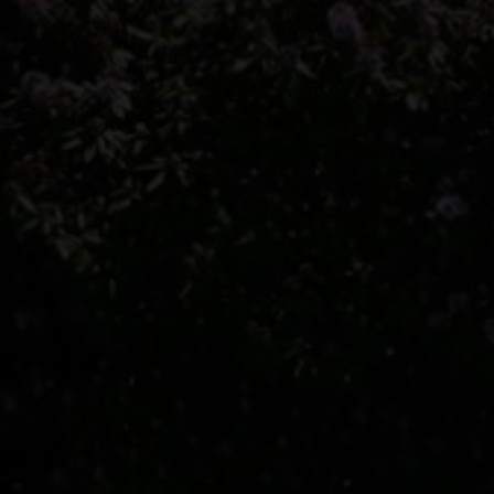
m har min interesse.
ns persondatapolitik
.*
ns persondatapolitik