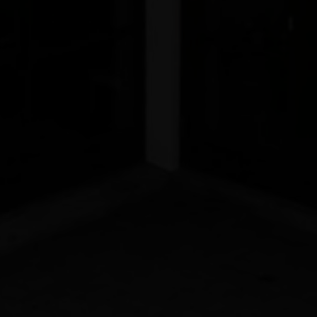
Erhvervsejendom
Ja tak, jeg vil ge
Jeg tillader, at I
Ja tak, jeg vil ge
Jeg tillader, at I