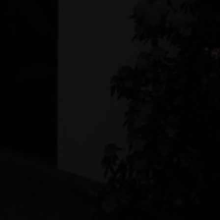
rne kontaktes via e-mail og/eller telefon for at få nyheder om boliger, so
van Eltoft Nielsen gerne må kontakte mig og accepterer
Ivan Eltoft Nielse
rne modtage nyhedsmails.
van Eltoft Nielsen gerne må kontakte mig og accepterer
Ivan Eltoft Nielse