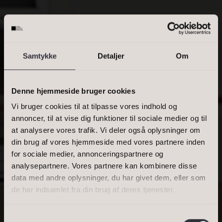
Skriv enkelte postnumre, en kommasepareret liste, eller et
interval. Eks.: 2000, 1000-1500, 2900
Samtykke
Detaljer
Om
PRIS
Denne hjemmeside bruger cookies
Vi bruger cookies til at tilpasse vores indhold og
annoncer, til at vise dig funktioner til sociale medier og til
at analysere vores trafik. Vi deler også oplysninger om
BOLIGAREAL
din brug af vores hjemmeside med vores partnere inden
for sociale medier, annonceringspartnere og
VEDBÆK STRANDVEJ 493A, 2950 VEDBÆK
analysepartnere. Vores partnere kan kombinere disse
data med andre oplysninger, du har givet dem, eller som
de har indsamlet fra din brug af deres tjenester.
MED PRIVAT
STJERNETEATER
Samtykkevalg