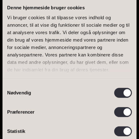
Denne hjemmeside bruger cookies
Vi bruger cookies til at tilpasse vores indhold og
annoncer, til at vise dig funktioner til sociale medier og til
at analysere vores trafik. Vi deler også oplysninger om
BOLIGAREAL
din brug af vores hjemmeside med vores partnere inden
for sociale medier, annonceringspartnere og
UDSIGT TIL
analysepartnere. Vores partnere kan kombinere disse
data med andre oplysninger, du har givet dem, eller som
INDSIGT ...
de har indsamlet fra din brug af deres tjenester.
Samtykkevalg
Nødvendig
SE BOLIGEN
Præferencer
BESTIL VURDERING
BOLIGER TIL SALG
Statistik
Bestil salgsvurdering