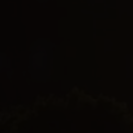
EJENDOMSTYPE
Andelsbolig
Ejerlejlighed
Fritidsbolig
Fritidsgrund
Helårsgrund