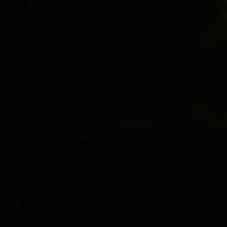
Ejerbolig
Lejebolig
Erhvervsejendom
Ja tak, jeg vil gerne kontaktes via e-mail og/eller
telefon for at få nyheder om boliger, som har
min interesse. Jeg tillader, at Ivan Eltoft Nielsen
gerne må kontakte mig og accepterer
Ivan Eltoft
Nielsens persondatapolitik
.*
Ja tak, jeg vil gerne modtage nyhedsmails.
Jeg tillader, at Ivan Eltoft Nielsen gerne må
kontakte mig og accepterer
Ivan Eltoft Nielsens
persondatapolitik