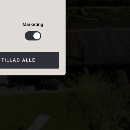
salgsvurdering
lejevurdering
Marketing
ns persondatapolitik
.*
TILLAD ALLE