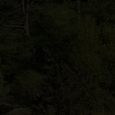
EJENDOMSTYPE
Andelsbolig
Fritidsbolig
Helårsgrund
Rækkehus
Villalejlighed