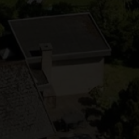
m har min interesse.
ns persondatapolitik
.*
ns persondatapolitik