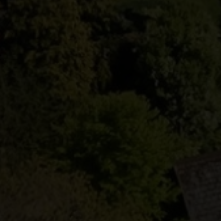
Erhvervsejendom
Ja tak, jeg vil ge
Jeg tillader, at I
Ja tak, jeg vil ge
Jeg tillader, at I