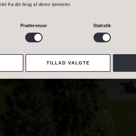
Bestil 
et fra din brug af deres tjenester.
ER
SIGE...
Bestil 
Præferencer
Statistik
van Eltoft Nielsen gerne må kontakte mig og accepterer
Ivan Eltoft Nielse
TILLAD VALGTE
ADRESSE
Lejebolig