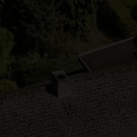
rne kontaktes via e-mail og/eller telefon for at få nyheder om boliger, so
van Eltoft Nielsen gerne må kontakte mig og accepterer
Ivan Eltoft Nielse
rne modtage nyhedsmails.
van Eltoft Nielsen gerne må kontakte mig og accepterer
Ivan Eltoft Nielse