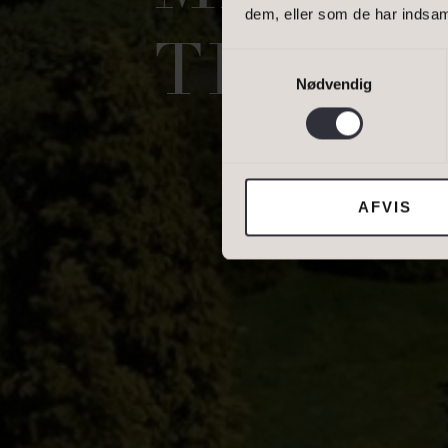
dem, eller som de har indsaml
DINE OPLYSNING
TIL AT 
Samtykkevalg
Nødvendig
Jeg tillader, at I
AFVIS
DIN NUVÆRENDE 
BOLIGTYPE
Ejerbolig