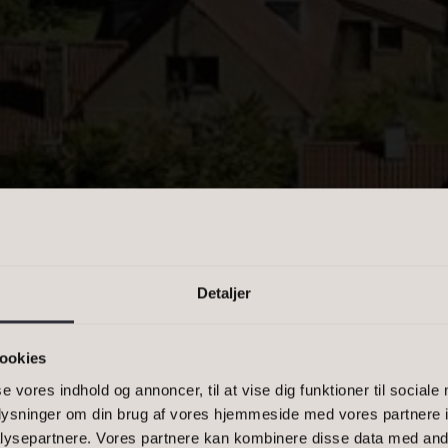
PRIS
n kommasepareret liste, eller et
-1500, 2900
Detaljer
KONGENS LYNGBY
ookies
se vores indhold og annoncer, til at vise dig funktioner til sociale
ÅR NÆSTEN
oplysninger om din brug af vores hjemmeside med vores partnere i
ysepartnere. Vores partnere kan kombinere disse data med andr