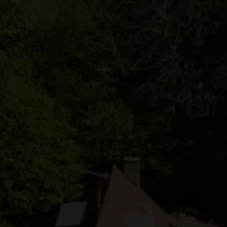
Ejerlejlighed
Fritidsgrund
Landejendom
Villa
Erhvervsejendom