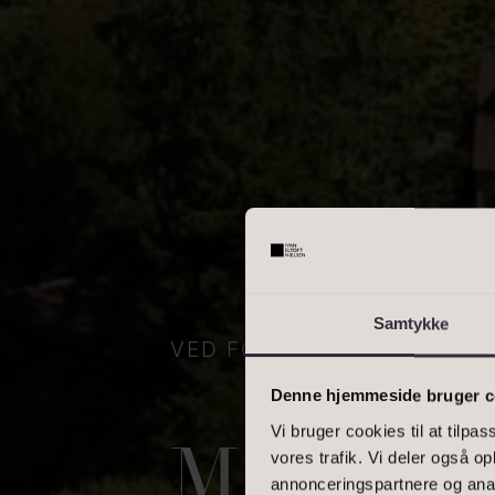
OMRÅDE
Skriv enkelte postnumre, e
interval. Eks.: 2000, 1000
BOLIGAREAL
Samtykke
VED FORTUNEN 4, 2800 
Denne hjemmeside bruger c
Vi bruger cookies til at tilpas
MAN F
vores trafik. Vi deler også 
annonceringspartnere og anal