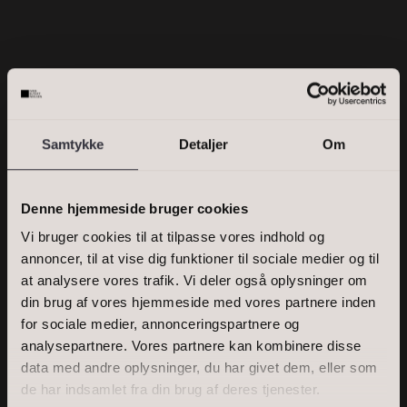
Skriv enkelte postnumre, en kommasepareret liste, eller et
interval. Eks.: 2000, 1000-1500, 2900
Samtykke
Detaljer
Om
PRIS
Denne hjemmeside bruger cookies
Vi bruger cookies til at tilpasse vores indhold og
annoncer, til at vise dig funktioner til sociale medier og til
at analysere vores trafik. Vi deler også oplysninger om
BOLIGAREAL
din brug af vores hjemmeside med vores partnere inden
for sociale medier, annonceringspartnere og
analysepartnere. Vores partnere kan kombinere disse
data med andre oplysninger, du har givet dem, eller som
de har indsamlet fra din brug af deres tjenester.