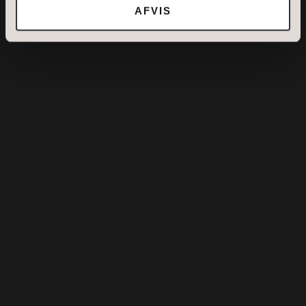
AFVIS
DIN NUVÆRENDE ADRESSE
BOLIGTYPE
Ejerbolig
Lejebolig
Erhvervsejendom
Ja tak, jeg vil gerne kontaktes via e-mail og/eller
telefon for at få nyheder om boliger, som har