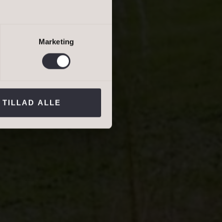
salgsvurdering
lejevurdering
Marketing
ns persondatapolitik
.*
TILLAD ALLE