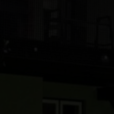
EJENDOMSTYPE
Andelsbolig
Fritidsbolig
Helårsgrund
Rækkehus
Villalejlighed