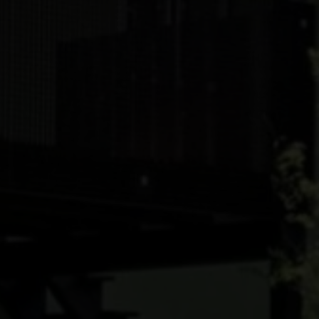
Ejerlejlighed
Fritidsgrund
Landejendom
Villa
Erhvervsejendom