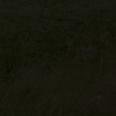
rne kontaktes via e-mail og/eller telefon for at få nyheder om boliger, so
van Eltoft Nielsen gerne må kontakte mig og accepterer
Ivan Eltoft Nielse
rne modtage nyhedsmails.
van Eltoft Nielsen gerne må kontakte mig og accepterer
Ivan Eltoft Nielse