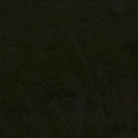
Erhvervsejendom
Ja tak, jeg vil ge
Jeg tillader, at I
Ja tak, jeg vil ge
Jeg tillader, at I