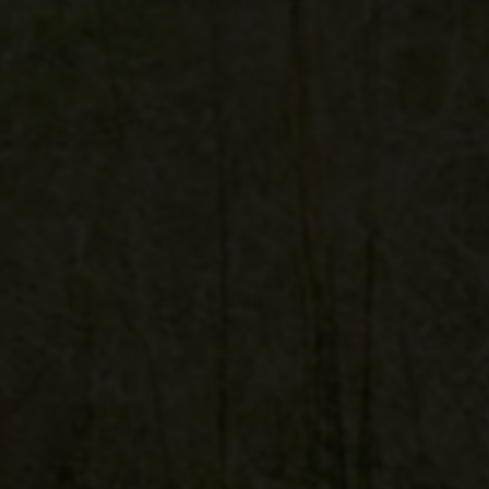
m har min interesse.
ns persondatapolitik
.*
ns persondatapolitik