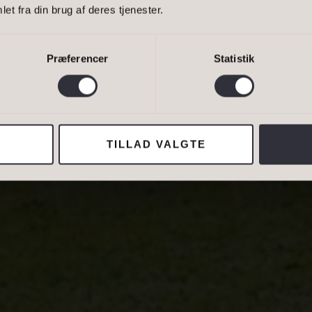
Bestil 
et fra din brug af deres tjenester.
ER
ET HELE…
Bestil 
Præferencer
Statistik
van Eltoft Nielsen gerne må kontakte mig og accepterer
Ivan Eltoft Nielse
TILLAD VALGTE
ADRESSE
Lejebolig