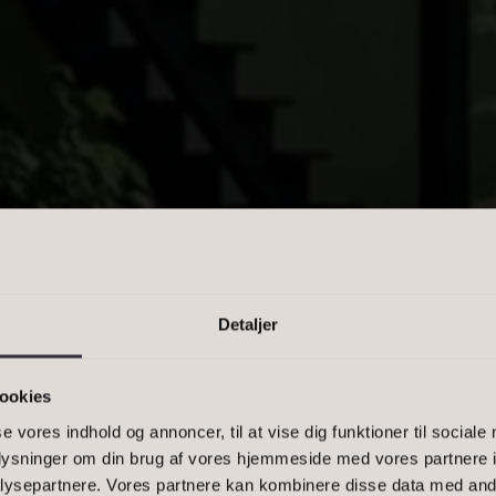
PRIS
n kommasepareret liste, eller et
-1500, 2900
Detaljer
E STRAND, 4550 ASNÆS
ookies
se vores indhold og annoncer, til at vise dig funktioner til sociale
XBOLIG, JA
oplysninger om din brug af vores hjemmeside med vores partnere i
ysepartnere. Vores partnere kan kombinere disse data med andr