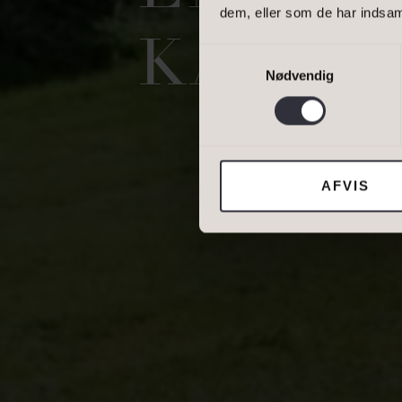
dem, eller som de har indsaml
DINE OPLYSNING
KAN D
Samtykkevalg
Nødvendig
Jeg tillader, at I
AFVIS
DIN NUVÆRENDE 
BOLIGTYPE
Ejerbolig