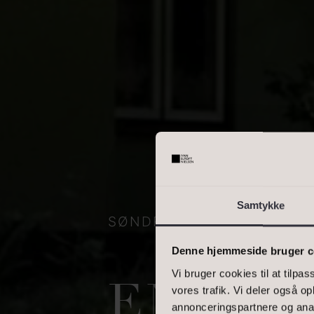
OMRÅDE
Skriv enkelte postnumre, e
interval. Eks.: 2000, 1000
BOLIGAREAL
Samtykke
SØNDRE SKOVVEJ 39, HØV
Denne hjemmeside bruger c
Vi bruger cookies til at tilpas
EN FLE
vores trafik. Vi deler også 
annonceringspartnere og anal