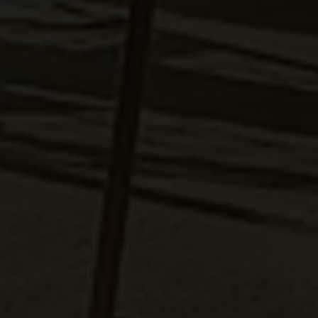
Erhvervsejendom
Ja tak, jeg vil gerne kontaktes via e-mail og/eller
telefon for at få nyheder om boliger, som har
min interesse. Jeg tillader, at Ivan Eltoft Nielsen
gerne må kontakte mig og accepterer
Ivan Eltoft
Nielsens persondatapolitik
.*
Ja tak, jeg vil gerne modtage nyhedsmails.
Jeg tillader, at Ivan Eltoft Nielsen gerne må
kontakte mig og accepterer
Ivan Eltoft Nielsens
persondatapolitik