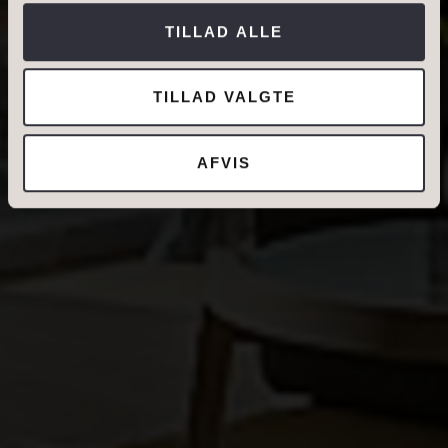
kontakte mig og accepterer
Ivan Eltoft Nielsens
TILLAD ALLE
persondatapolitik
.*
TILLAD VALGTE
AFVIS
DIN NUVÆRENDE ADRESSE
BOLIGTYPE
Ejerbolig
Lejebolig