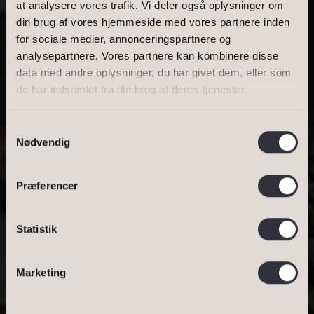
at analysere vores trafik. Vi deler også oplysninger om
BOLIGAREAL
din brug af vores hjemmeside med vores partnere inden
for sociale medier, annonceringspartnere og
analysepartnere. Vores partnere kan kombinere disse
data med andre oplysninger, du har givet dem, eller som
de har indsamlet fra din brug af deres tjenester.
PH PARK 82, 4. 2, 2970 HØRSHOLM
Samtykkevalg
PENTHOUSE I PH
Nødvendig
PARK
Præferencer
Statistik
Bestil salgsvurdering
DINE OPLYSNINGER
Bestil lejevurdering
Marketing
Jeg tillader, at Ivan Eltoft Nielsen gerne må