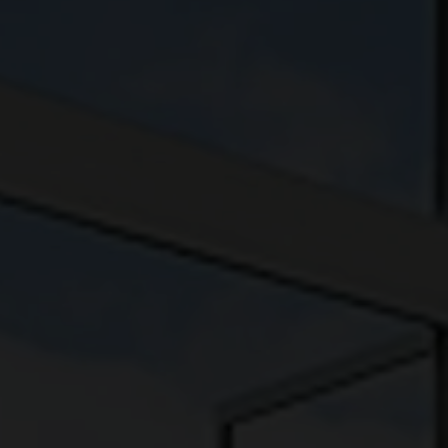
EJENDOMSTYPE
Andelsbolig
Ejerlejlighed
Fritidsbolig
Fritidsgrund
Helårsgrund
Landejendom
Rækkehus
Villa