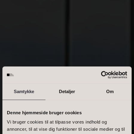
Villalejlighed
Erhvervsejendom
OMRÅDE
Skriv enkelte postnumre, en kommasepareret liste, eller et
interval. Eks.: 2000, 1000-1500, 2900
Samtykke
Detaljer
Om
PRIS
Denne hjemmeside bruger cookies
Vi bruger cookies til at tilpasse vores indhold og
annoncer, til at vise dig funktioner til sociale medier og til