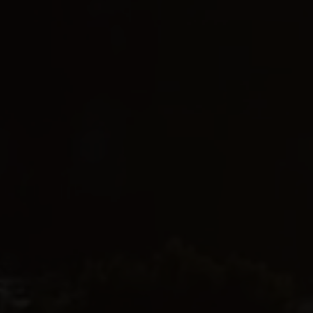
EJENDOMSTYPE
Andelsbolig
Ejerlejlighed
Fritidsbolig
Fritidsgrund
Helårsgrund