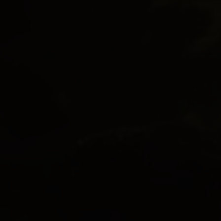
Ejerbolig
Lejebolig
Erhvervsejendom
Ja tak, jeg vil gerne kontaktes via e-mail og/eller
telefon for at få nyheder om boliger, som har
min interesse. Jeg tillader, at Ivan Eltoft Nielsen
gerne må kontakte mig og accepterer
Ivan Eltoft
Nielsens persondatapolitik
.*
Ja tak, jeg vil gerne modtage nyhedsmails.
Jeg tillader, at Ivan Eltoft Nielsen gerne må
kontakte mig og accepterer
Ivan Eltoft Nielsens
persondatapolitik