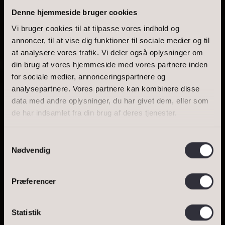
Denne hjemmeside bruger cookies
Vi bruger cookies til at tilpasse vores indhold og
annoncer, til at vise dig funktioner til sociale medier og til
at analysere vores trafik. Vi deler også oplysninger om
BOLIGAREAL
din brug af vores hjemmeside med vores partnere inden
for sociale medier, annonceringspartnere og
UDSIGT TIL
analysepartnere. Vores partnere kan kombinere disse
data med andre oplysninger, du har givet dem, eller som
INDSIGT ...
de har indsamlet fra din brug af deres tjenester.
Samtykkevalg
Nødvendig
SE BOLIGEN
Præferencer
BESTIL VURDERING
BOLIGER TIL SALG
Statistik
Bestil salgsvurdering