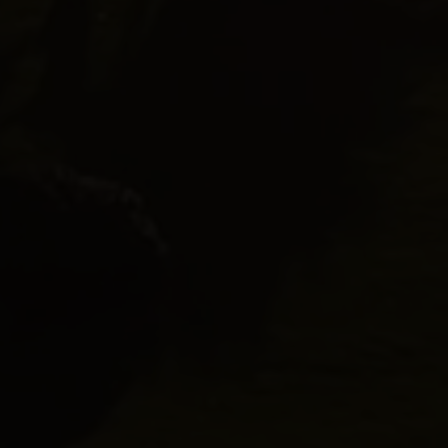
m har min interesse.
ns persondatapolitik
.*
ns persondatapolitik