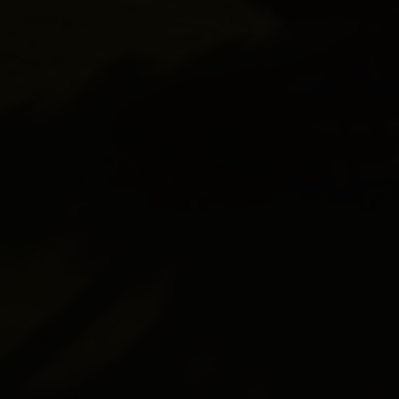
Erhvervsejendom
Ja tak, jeg vil ge
Jeg tillader, at I
Ja tak, jeg vil ge
Jeg tillader, at I