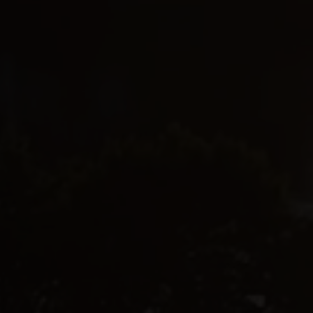
Ejerlejlighed
Fritidsgrund
Landejendom
Villa
Erhvervsejendom