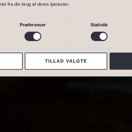
Bestil 
et fra din brug af deres tjenester.
ER
Bestil 
Præferencer
Statistik
van Eltoft Nielsen gerne må kontakte mig og accepterer
Ivan Eltoft Nielse
 TIL SALG
BOLIGER TIL LEJE
TILLAD VALGTE
ADRESSE
Lejebolig