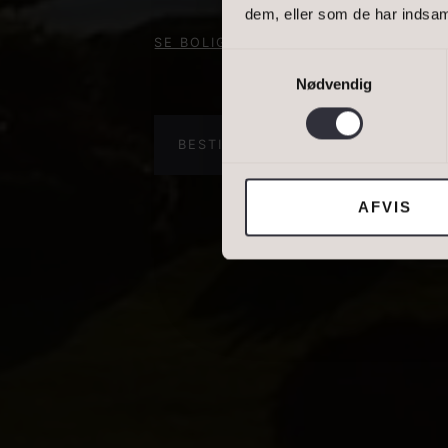
dem, eller som de har indsaml
DINE OPLYSNING
SE BOLIGEN
Samtykkevalg
Nødvendig
Jeg tillader, at I
BESTIL VURDERING
BOLIGER
AFVIS
DIN NUVÆRENDE 
BOLIGTYPE
Ejerbolig