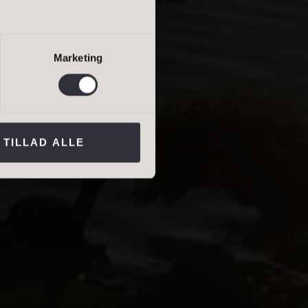
salgsvurdering
lejevurdering
Marketing
ns persondatapolitik
.*
TILLAD ALLE