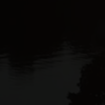
EJENDOMSTYPE
Andelsbolig
Fritidsbolig
Helårsgrund
Rækkehus
Villalejlighed