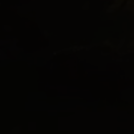
rne kontaktes via e-mail og/eller telefon for at få nyheder om boliger, so
van Eltoft Nielsen gerne må kontakte mig og accepterer
Ivan Eltoft Nielse
rne modtage nyhedsmails.
van Eltoft Nielsen gerne må kontakte mig og accepterer
Ivan Eltoft Nielse