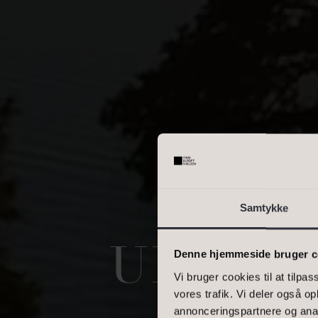
OMRÅDE
Skriv enkelte postnumre, e
interval. Eks.: 2000, 1000
BOLIGAREAL
Samtykke
UDSIGT
Denne hjemmeside bruger c
Vi bruger cookies til at tilpas
vores trafik. Vi deler også 
annonceringspartnere og anal