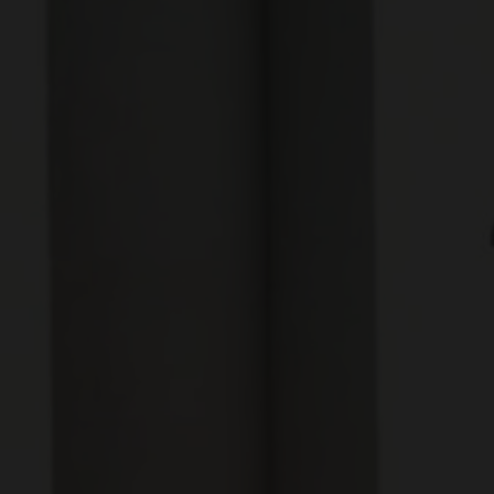
m har min interesse.
ns persondatapolitik
.*
ns persondatapolitik