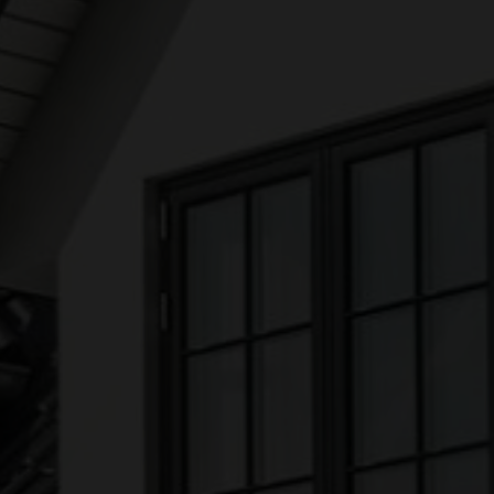
EJENDOMSTYPE
Andelsbolig
Fritidsbolig
Helårsgrund
Rækkehus
Villalejlighed