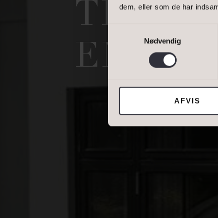
TROLD
dem, eller som de har indsaml
DINE OPLYSNING
Samtykkevalg
Nødvendig
EN RE
Jeg tillader, at I
AFVIS
DIN NUVÆRENDE 
BOLIGTYPE
Ejerbolig