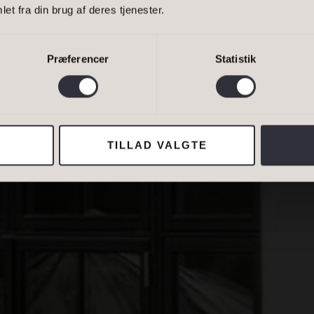
 SPRUNGET
Bestil 
et fra din brug af deres tjenester.
ER
Bestil 
Præferencer
Statistik
GNBUE …
van Eltoft Nielsen gerne må kontakte mig og accepterer
Ivan Eltoft Nielse
TILLAD VALGTE
ADRESSE
Lejebolig