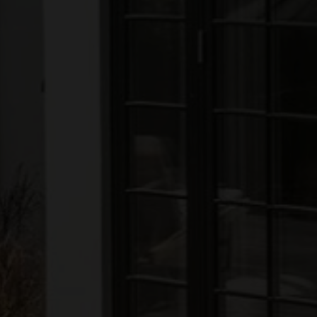
Erhvervsejendom
Ja tak, jeg vil ge
Jeg tillader, at I
Ja tak, jeg vil ge
Jeg tillader, at I