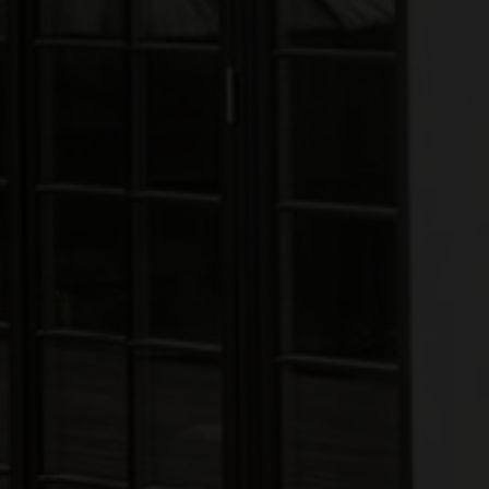
rne kontaktes via e-mail og/eller telefon for at få nyheder om boliger, so
van Eltoft Nielsen gerne må kontakte mig og accepterer
Ivan Eltoft Nielse
rne modtage nyhedsmails.
van Eltoft Nielsen gerne må kontakte mig og accepterer
Ivan Eltoft Nielse