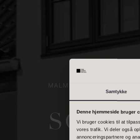
OMRÅDE
Skriv enkelte postnumre, e
interval. Eks.: 2000, 1000
BOLIGAREAL
MALMMOSEVEJ 9A, 2840 
Samtykke
Denne hjemmeside bruger c
SOM VA
Vi bruger cookies til at tilpas
vores trafik. Vi deler også 
annonceringspartnere og anal