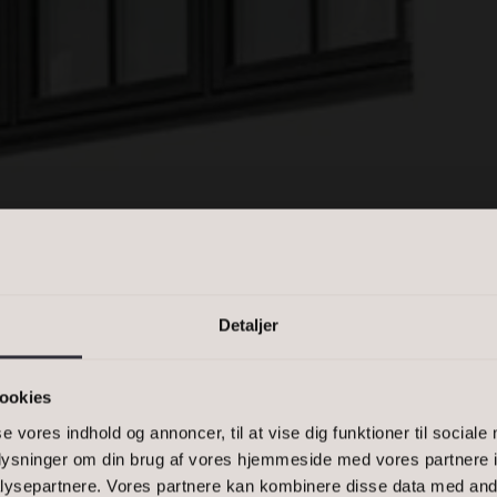
PRIS
n kommasepareret liste, eller et
-1500, 2900
HOLTE
Detaljer
ookies
R EN LILL
se vores indhold og annoncer, til at vise dig funktioner til sociale
oplysninger om din brug af vores hjemmeside med vores partnere i
ysepartnere. Vores partnere kan kombinere disse data med andr