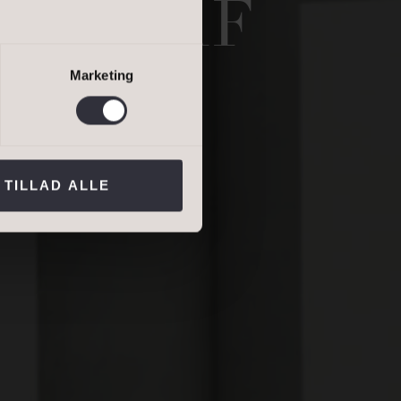
 UD AF
salgsvurdering
lejevurdering
Marketing
ns persondatapolitik
.*
TILLAD ALLE