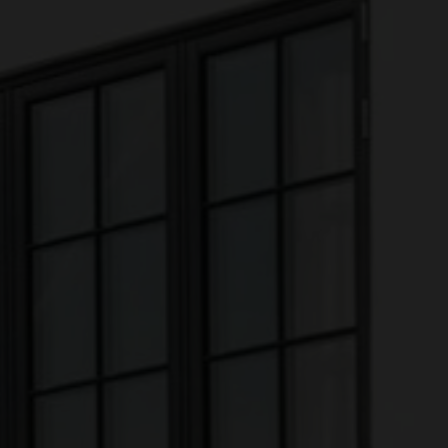
Ejerlejlighed
Fritidsgrund
Landejendom
Villa
Erhvervsejendom