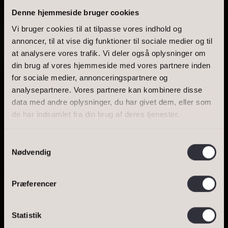
Denne hjemmeside bruger cookies
Vi bruger cookies til at tilpasse vores indhold og
annoncer, til at vise dig funktioner til sociale medier og til
at analysere vores trafik. Vi deler også oplysninger om
BOLIGAREAL
din brug af vores hjemmeside med vores partnere inden
for sociale medier, annonceringspartnere og
UDSIGT TIL
analysepartnere. Vores partnere kan kombinere disse
data med andre oplysninger, du har givet dem, eller som
INDSIGT ...
de har indsamlet fra din brug af deres tjenester.
Samtykkevalg
Nødvendig
SE BOLIGEN
Præferencer
BESTIL VURDERING
BOLIGER TIL SALG
Statistik
Bestil salgsvurdering