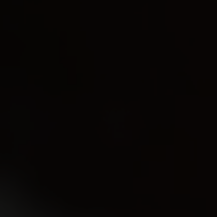
EJENDOMSTYPE
Andelsbolig
Ejerlejlighed
Fritidsbolig
Fritidsgrund
Helårsgrund