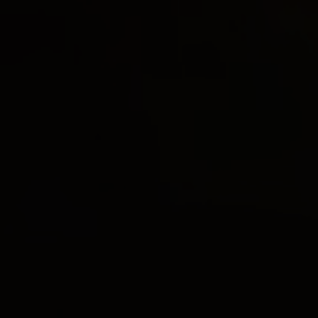
Ejerbolig
Lejebolig
Erhvervsejendom
Ja tak, jeg vil gerne kontaktes via e-mail og/eller
telefon for at få nyheder om boliger, som har
min interesse. Jeg tillader, at Ivan Eltoft Nielsen
gerne må kontakte mig og accepterer
Ivan Eltoft
Nielsens persondatapolitik
.*
Ja tak, jeg vil gerne modtage nyhedsmails.
Jeg tillader, at Ivan Eltoft Nielsen gerne må
kontakte mig og accepterer
Ivan Eltoft Nielsens
persondatapolitik