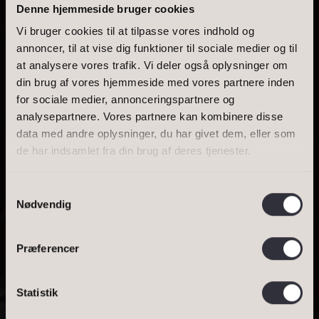
Denne hjemmeside bruger cookies
Vi bruger cookies til at tilpasse vores indhold og
annoncer, til at vise dig funktioner til sociale medier og til
at analysere vores trafik. Vi deler også oplysninger om
BOLIGAREAL
din brug af vores hjemmeside med vores partnere inden
for sociale medier, annonceringspartnere og
UDSIGT TIL
analysepartnere. Vores partnere kan kombinere disse
data med andre oplysninger, du har givet dem, eller som
INDSIGT ...
de har indsamlet fra din brug af deres tjenester.
Samtykkevalg
Nødvendig
SE BOLIGEN
Præferencer
BESTIL VURDERING
BOLIGER TIL SALG
Statistik
Bestil salgsvurdering