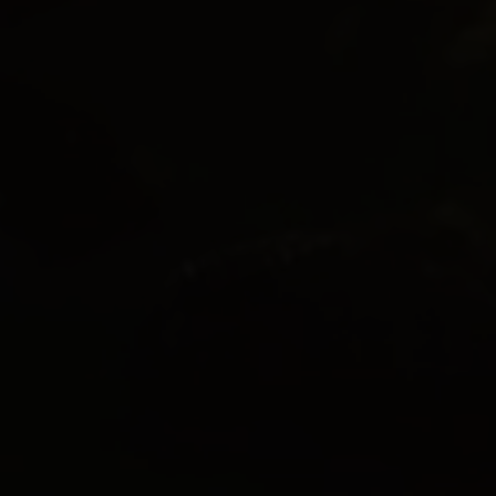
Ejerbolig
Lejebolig
Erhvervsejendom
Ja tak, jeg vil gerne kontaktes via e-mail og/eller
telefon for at få nyheder om boliger, som har
min interesse. Jeg tillader, at Ivan Eltoft Nielsen
gerne må kontakte mig og accepterer
Ivan Eltoft
Nielsens persondatapolitik
.*
Ja tak, jeg vil gerne modtage nyhedsmails.
Jeg tillader, at Ivan Eltoft Nielsen gerne må
kontakte mig og accepterer
Ivan Eltoft Nielsens
persondatapolitik