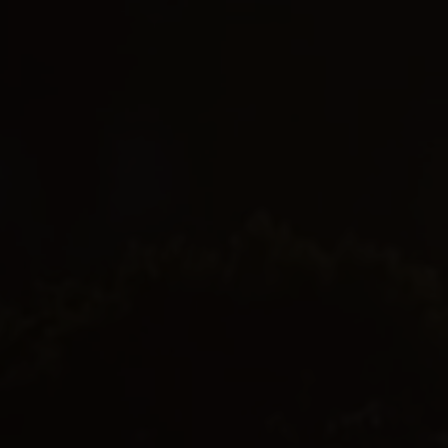
EJENDOMSTYPE
Andelsbolig
Ejerlejlighed
Fritidsbolig
Fritidsgrund
Helårsgrund