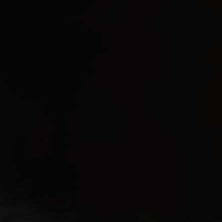
EJENDOMSTYPE
Andelsbolig
Ejerlejlighed
Fritidsbolig
Fritidsgrund
Helårsgrund