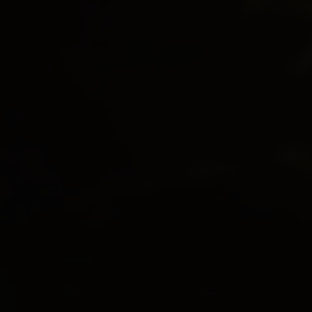
Ejerbolig
Lejebolig
Erhvervsejendom
Ja tak, jeg vil gerne kontaktes via e-mail og/eller
telefon for at få nyheder om boliger, som har
min interesse. Jeg tillader, at Ivan Eltoft Nielsen
gerne må kontakte mig og accepterer
Ivan Eltoft
Nielsens persondatapolitik
.*
Ja tak, jeg vil gerne modtage nyhedsmails.
Jeg tillader, at Ivan Eltoft Nielsen gerne må
kontakte mig og accepterer
Ivan Eltoft Nielsens
persondatapolitik