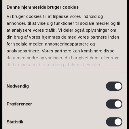
Denne hjemmeside bruger cookies
Vi bruger cookies til at tilpasse vores indhold og
annoncer, til at vise dig funktioner til sociale medier og til
at analysere vores trafik. Vi deler også oplysninger om
BOLIGAREAL
din brug af vores hjemmeside med vores partnere inden
for sociale medier, annonceringspartnere og
UDSIGT TIL
analysepartnere. Vores partnere kan kombinere disse
data med andre oplysninger, du har givet dem, eller som
INDSIGT ...
de har indsamlet fra din brug af deres tjenester.
Samtykkevalg
Nødvendig
SE BOLIGEN
Præferencer
BESTIL VURDERING
BOLIGER TIL SALG
Statistik
Bestil salgsvurdering