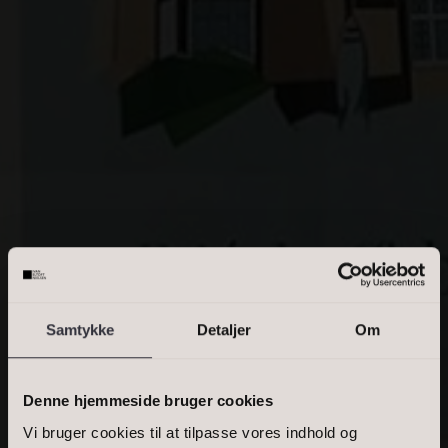
Villa
Villalejlighed
Erhvervsejendom
OMRÅDE
Skriv enkelte postnumre, en kommasepareret liste, eller et
interval. Eks.: 2000, 1000-1500, 2900
Samtykke
Detaljer
Om
PRIS
Denne hjemmeside bruger cookies
Vi bruger cookies til at tilpasse vores indhold og