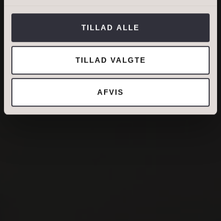
Jeg tillader, at Ivan Eltoft Nielsen gerne må
kontakte mig og accepterer
Ivan Eltoft Nielsens
TILLAD ALLE
persondatapolitik
.*
TILLAD VALGTE
AFVIS
DIN NUVÆRENDE ADRESSE
BOLIGTYPE
Ejerbolig
Lejebolig