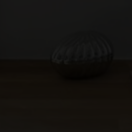
Erhvervsejendom
Ja tak, jeg vil gerne kontaktes via e-mail og/eller
telefon for at få nyheder om boliger, som har
min interesse. Jeg tillader, at Ivan Eltoft Nielsen
gerne må kontakte mig og accepterer
Ivan Eltoft
Nielsens persondatapolitik
.*
Ja tak, jeg vil gerne modtage nyhedsmails.
Jeg tillader, at Ivan Eltoft Nielsen gerne må
kontakte mig og accepterer
Ivan Eltoft Nielsens
persondatapolitik