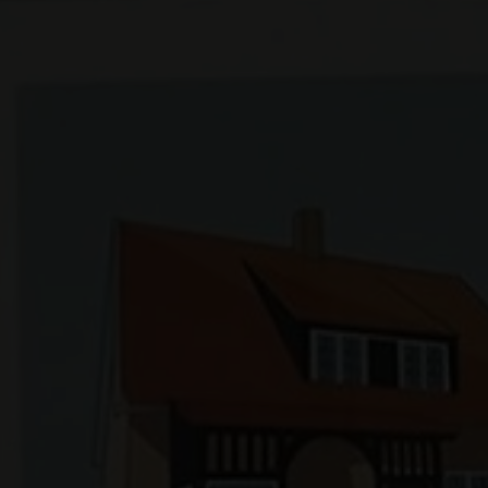
EJENDOMSTYPE
Andelsbolig
Ejerlejlighed
Fritidsbolig
Fritidsgrund
Helårsgrund
Landejendom
Rækkehus