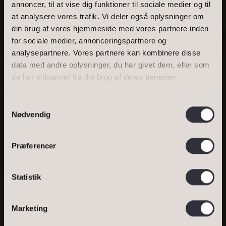
annoncer, til at vise dig funktioner til sociale medier og til
at analysere vores trafik. Vi deler også oplysninger om
BOLIGAREAL
din brug af vores hjemmeside med vores partnere inden
for sociale medier, annonceringspartnere og
analysepartnere. Vores partnere kan kombinere disse
data med andre oplysninger, du har givet dem, eller som
GERNERSGADE 9, 3. TV, 1319 KØBENHAVN
de har indsamlet fra din brug af deres tjenester.
K
Samtykkevalg
PYHA, AT LANDE
Nødvendig
HER MED SIN
Præferencer
LILLE BRIK...
Statistik
Bestil salgsvurdering
DINE OPLYSNINGER
Bestil lejevurdering
Marketing