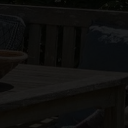
BOLIGTYPE
Ejerbolig
Lejebolig
Erhvervsejendom
Ja tak, jeg vil gerne kontaktes via e-mail og/eller
telefon for at få nyheder om boliger, som har
min interesse. Jeg tillader, at Ivan Eltoft Nielsen
gerne må kontakte mig og accepterer
Ivan Eltoft
Nielsens persondatapolitik
.*
Ja tak, jeg vil gerne modtage nyhedsmails.
Jeg tillader, at Ivan Eltoft Nielsen gerne må
kontakte mig og accepterer
Ivan Eltoft Nielsens
persondatapolitik