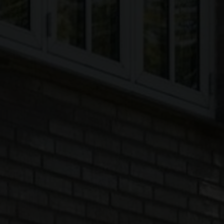
EJENDOMSTYPE
Andelsbolig
Ejerlejlighed
Fritidsbolig