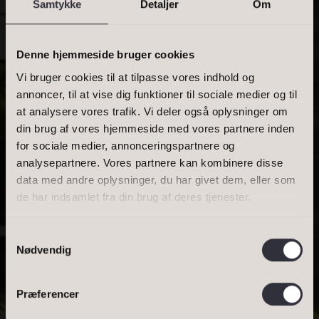
Samtykke
Detaljer
Om
PRIS
Denne hjemmeside bruger cookies
Vi bruger cookies til at tilpasse vores indhold og
annoncer, til at vise dig funktioner til sociale medier og til
at analysere vores trafik. Vi deler også oplysninger om
BOLIGAREAL
din brug af vores hjemmeside med vores partnere inden
for sociale medier, annonceringspartnere og
analysepartnere. Vores partnere kan kombinere disse
data med andre oplysninger, du har givet dem, eller som
ENGSKIFTEVEJ 12, 2100 KØBENHAVN Ø
de har indsamlet fra din brug af deres tjenester.
RYVANGSKVARTERET
Samtykkevalg
Nødvendig
MED SVANESANG,
ELVERSTØV OG
Præferencer
LOKKEMAD ...