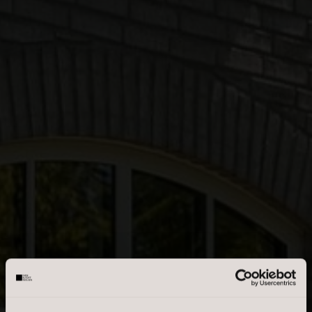
Fritidsgrund
Helårsgrund
Landejendom
Rækkehus
Villa
Villalejlighed
Erhvervsejendom
OMRÅDE
Skriv enkelte postnumre, en kommasepareret liste, eller et
interval. Eks.: 2000, 1000-1500, 2900