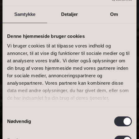
Samtykke
Detaljer
Om
PRIS
Denne hjemmeside bruger cookies
Vi bruger cookies til at tilpasse vores indhold og
annoncer, til at vise dig funktioner til sociale medier og til
at analysere vores trafik. Vi deler også oplysninger om
ENGLEDET 18B, RØDKILDE, 3250
BOLIGAREAL
din brug af vores hjemmeside med vores partnere inden
GILLELEJE
for sociale medier, annonceringspartnere og
analysepartnere. Vores partnere kan kombinere disse
SKØNT OG NÆSTEN
data med andre oplysninger, du har givet dem, eller som
VEDLIGEHOLDELSESFR
de har indsamlet fra din brug af deres tjenester.
SOMMERHUS I
Samtykkevalg
MUNKERUP – MELLEM
Nødvendig
HORNBÆK OG
GILLELEJE