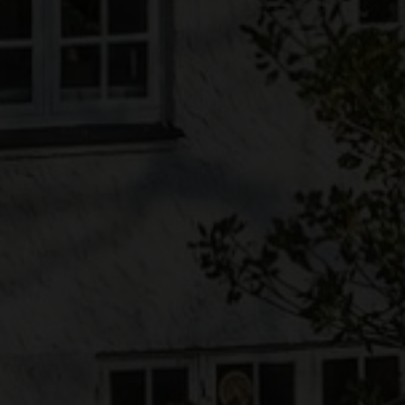
Erhvervsejendom
Ja tak, jeg vil gerne kontaktes via e-mail og/eller
telefon for at få nyheder om boliger, som har
min interesse. Jeg tillader, at Ivan Eltoft Nielsen
gerne må kontakte mig og accepterer
Ivan Eltoft
Nielsens persondatapolitik
.*
Ja tak, jeg vil gerne modtage nyhedsmails.
Jeg tillader, at Ivan Eltoft Nielsen gerne må
kontakte mig og accepterer
Ivan Eltoft Nielsens
persondatapolitik