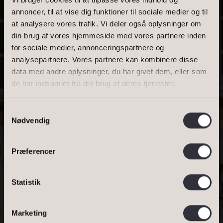
annoncer, til at vise dig funktioner til sociale medier og til
at analysere vores trafik. Vi deler også oplysninger om
BOLIGAREAL
din brug af vores hjemmeside med vores partnere inden
DRONNING MARGRETHES VEJ 29, 1, 4000
for sociale medier, annonceringspartnere og
ROSKILDE
analysepartnere. Vores partnere kan kombinere disse
data med andre oplysninger, du har givet dem, eller som
HERSKABELIG
de har indsamlet fra din brug af deres tjenester.
LEJLIGHED MED
Samtykkevalg
Nødvendig
UDSIGT OG
BYLIV I
Præferencer
FREDELIGE
Statistik
RAMMER...
Bestil salgsvurdering
DINE OPLYSNINGER
Bestil lejevurdering
Marketing