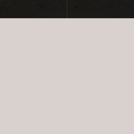
SOLGT
GALLERI
PLANTEGNING
KORT
SPECIFIKATIONER
EJERLEJLIGHED
2
BOLIGAREAL:
153 m