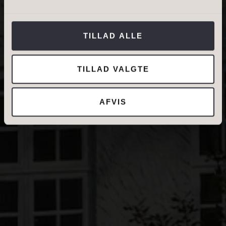
Jeg tillader, at Ivan Eltoft Nielsen gerne må
kontakte mig og accepterer
Ivan Eltoft Nielsens
TILLAD ALLE
persondatapolitik
.*
TILLAD VALGTE
AFVIS
DIN NUVÆRENDE ADRESSE
BOLIGTYPE
Ejerbolig
Lejebolig