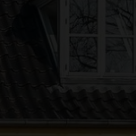
EJENDOMSTYPE
Andelsbolig
Ejerlejlighed
Fritidsbolig
Fritidsgrund
Helårsgrund
Landejendom