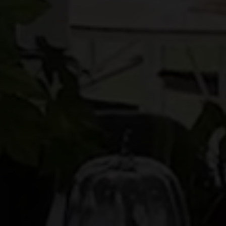
m har min interesse.
ns persondatapolitik
.*
ns persondatapolitik