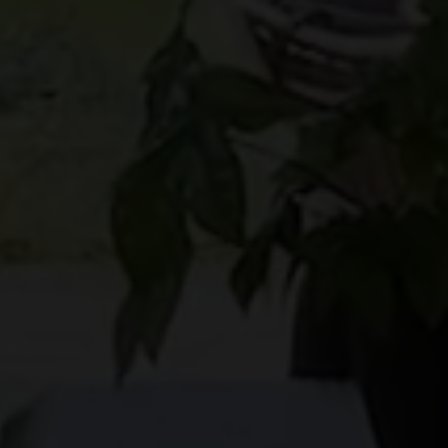
rne kontaktes via e-mail og/eller telefon for at få nyheder om boliger, so
van Eltoft Nielsen gerne må kontakte mig og accepterer
Ivan Eltoft Nielse
rne modtage nyhedsmails.
van Eltoft Nielsen gerne må kontakte mig og accepterer
Ivan Eltoft Nielse