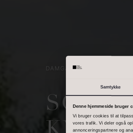
OMRÅDE
Skriv enkelte postnumre, e
interval. Eks.: 2000, 1000
BOLIGAREAL
DAMGÅRDSVEJ 62, MARKE
Samtykke
SOMME
Denne hjemmeside bruger c
Vi bruger cookies til at tilpas
KYSTM
vores trafik. Vi deler også 
annonceringspartnere og anal