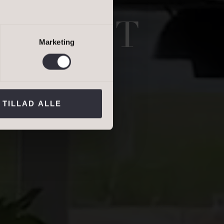
salgsvurdering
E LIDT
lejevurdering
Marketing
ns persondatapolitik
.*
TILLAD ALLE