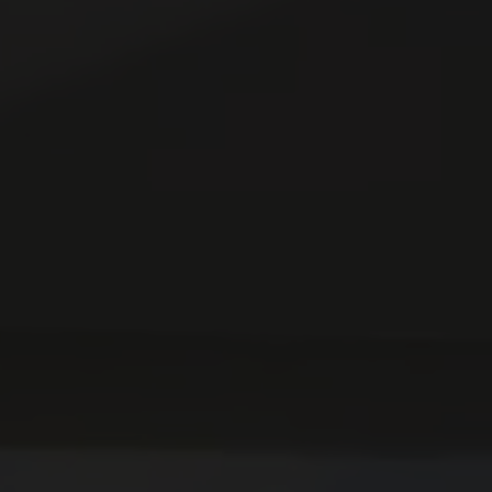
EJENDOMSTYPE
Andelsbolig
Fritidsbolig
Helårsgrund
Rækkehus
Villalejlighed