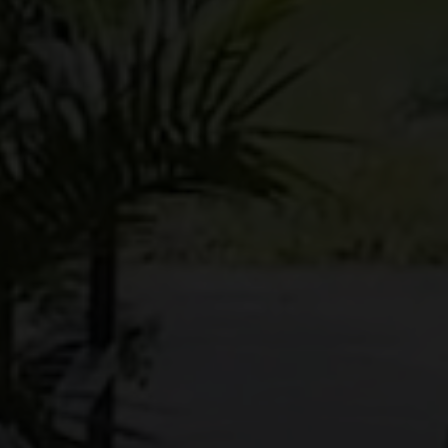
Erhvervsejendom
Ja tak, jeg vil ge
Jeg tillader, at I
Ja tak, jeg vil ge
Jeg tillader, at I