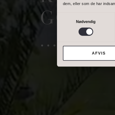
dem, eller som de har indsaml
DINE OPLYSNING
GODT P
Samtykkevalg
Nødvendig
Jeg tillader, at I
...
AFVIS
DIN NUVÆRENDE 
BOLIGTYPE
Ejerbolig