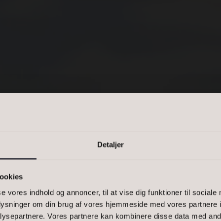
PRIS
n kommasepareret liste, eller et
-1500, 2900
SLEV, 4300 HOLBÆK
Detaljer
RHUSE PÅ
ookies
se vores indhold og annoncer, til at vise dig funktioner til sociale
ATRIKLER 
oplysninger om din brug af vores hjemmeside med vores partnere i
ysepartnere. Vores partnere kan kombinere disse data med andr