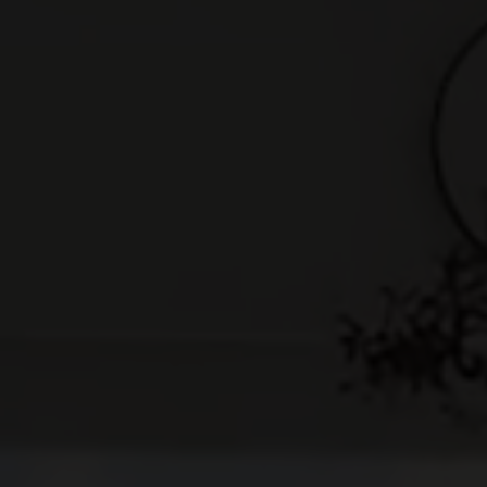
Ejerlejlighed
Fritidsgrund
Landejendom
Villa
Erhvervsejendom