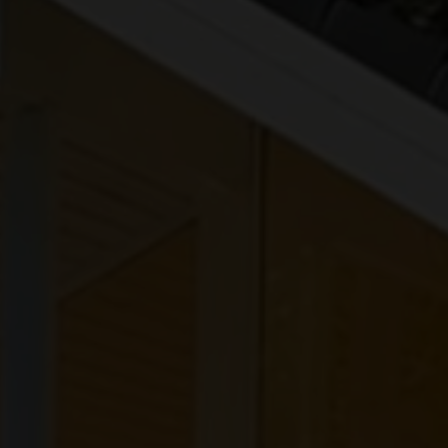
Ejerlejlighed
Fritidsgrund
Landejendom
Villa
Erhvervsejendom