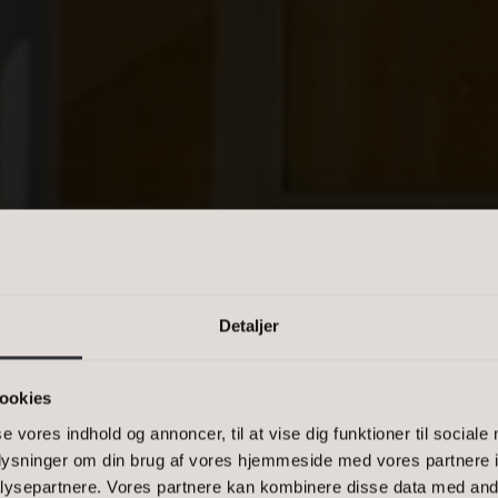
PRIS
n kommasepareret liste, eller et
-1500, 2900
EDERIKSVÆRK
Detaljer
ookies
L 3 GENERA
se vores indhold og annoncer, til at vise dig funktioner til sociale
oplysninger om din brug af vores hjemmeside med vores partnere i
ysepartnere. Vores partnere kan kombinere disse data med andr