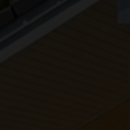
EJENDOMSTYPE
Andelsbolig
Fritidsbolig
Helårsgrund
Rækkehus
Villalejlighed