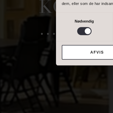
KOM AN
dem, eller som de har indsaml
DINE OPLYSNING
Samtykkevalg
Nødvendig
…
Jeg tillader, at I
AFVIS
DIN NUVÆRENDE 
BOLIGTYPE
Ejerbolig