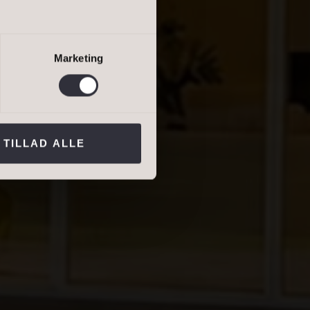
 BARE
salgsvurdering
lejevurdering
Marketing
ns persondatapolitik
.*
TILLAD ALLE