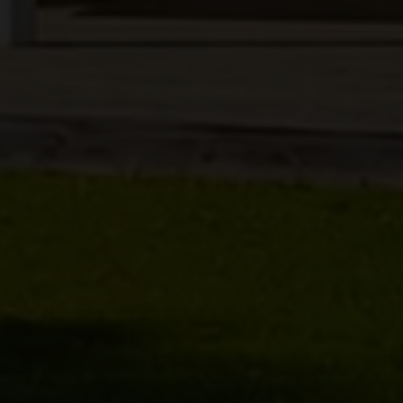
rne kontaktes via e-mail og/eller telefon for at få nyheder om boliger, so
van Eltoft Nielsen gerne må kontakte mig og accepterer
Ivan Eltoft Nielse
rne modtage nyhedsmails.
van Eltoft Nielsen gerne må kontakte mig og accepterer
Ivan Eltoft Nielse