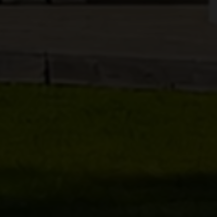
Erhvervsejendom
Ja tak, jeg vil ge
Jeg tillader, at I
Ja tak, jeg vil ge
Jeg tillader, at I