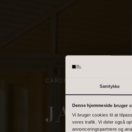
OMRÅDE
Skriv enkelte postnumre, e
interval. Eks.: 2000, 1000
BOLIGAREAL
CAROLINEVEJ 5, 3300 FR
Samtykke
Denne hjemmeside bruger c
JA, TI
Vi bruger cookies til at tilpas
vores trafik. Vi deler også 
annonceringspartnere og anal