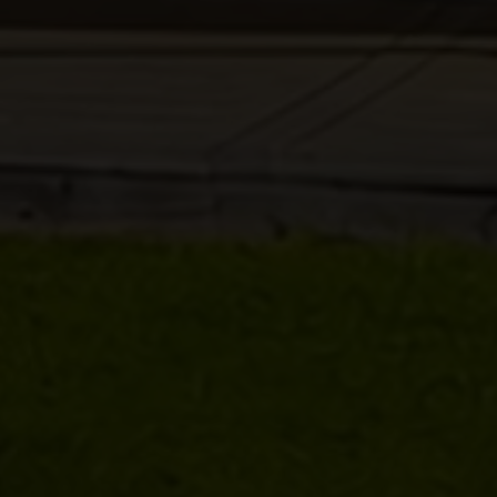
m har min interesse.
ns persondatapolitik
.*
ns persondatapolitik