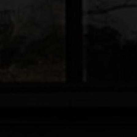
BOLIGTYPE
Ejerbolig
Lejebolig
Erhvervsejendom
Ja tak, jeg vil gerne kontaktes via e-mail og/eller
telefon for at få nyheder om boliger, som har
min interesse. Jeg tillader, at Ivan Eltoft Nielsen
gerne må kontakte mig og accepterer
Ivan Eltoft
Nielsens persondatapolitik
.*
Ja tak, jeg vil gerne modtage nyhedsmails.
Jeg tillader, at Ivan Eltoft Nielsen gerne må
kontakte mig og accepterer
Ivan Eltoft Nielsens