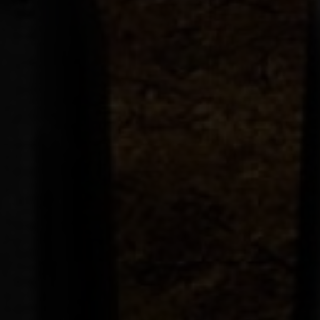
EJENDOMSTYPE
Andelsbolig
Ejerlejlighed
Fritidsbolig