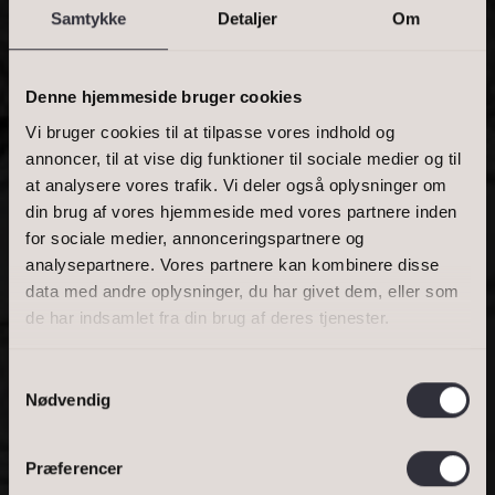
Samtykke
Detaljer
Om
PRIS
Denne hjemmeside bruger cookies
Vi bruger cookies til at tilpasse vores indhold og
annoncer, til at vise dig funktioner til sociale medier og til
at analysere vores trafik. Vi deler også oplysninger om
BOLIGAREAL
din brug af vores hjemmeside med vores partnere inden
for sociale medier, annonceringspartnere og
analysepartnere. Vores partnere kan kombinere disse
data med andre oplysninger, du har givet dem, eller som
de har indsamlet fra din brug af deres tjenester.
THE VIPP SHELTER
Samtykkevalg
Nødvendig
THE VIPP SHELTER
Præferencer