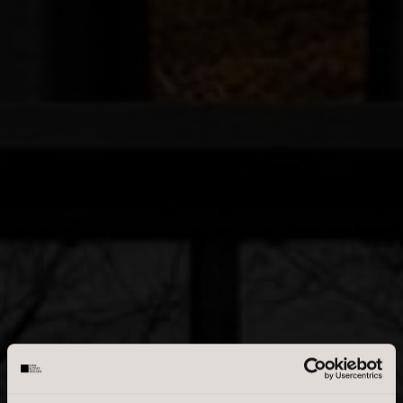
Fritidsgrund
Helårsgrund
Landejendom
Rækkehus
Villa
Villalejlighed
Erhvervsejendom
OMRÅDE
Skriv enkelte postnumre, en kommasepareret liste, eller et
interval. Eks.: 2000, 1000-1500, 2900