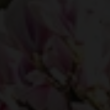
EJENDOMSTYPE
Andelsbolig
Ejerlejlighed
Fritidsbolig
Fritidsgrund
Helårsgrund
Landejendom