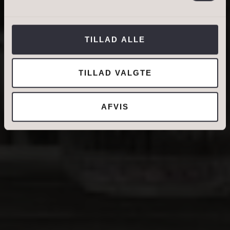
Jeg tillader, at Ivan Eltoft Nielsen gerne må
kontakte mig og accepterer
Ivan Eltoft Nielsens
TILLAD ALLE
persondatapolitik
.*
TILLAD VALGTE
AFVIS
DIN NUVÆRENDE ADRESSE
BOLIGTYPE
Ejerbolig
Lejebolig