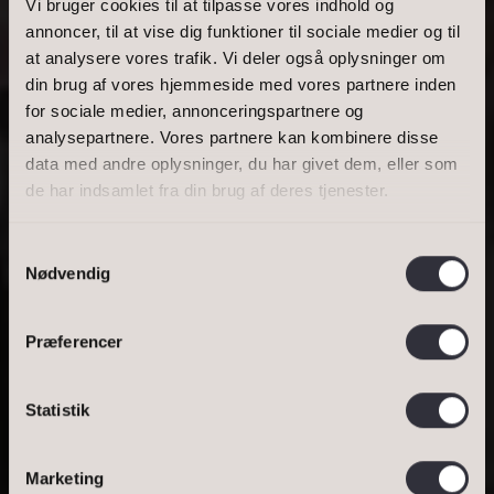
Vi bruger cookies til at tilpasse vores indhold og
annoncer, til at vise dig funktioner til sociale medier og til
at analysere vores trafik. Vi deler også oplysninger om
BOLIGAREAL
din brug af vores hjemmeside med vores partnere inden
for sociale medier, annonceringspartnere og
analysepartnere. Vores partnere kan kombinere disse
data med andre oplysninger, du har givet dem, eller som
de har indsamlet fra din brug af deres tjenester.
Samtykkevalg
LIEBHAVERI ER EN
Nødvendig
FØLELSE …
Præferencer
Statistik
Bestil salgsvurdering
DINE OPLYSNINGER
Bestil lejevurdering
Marketing