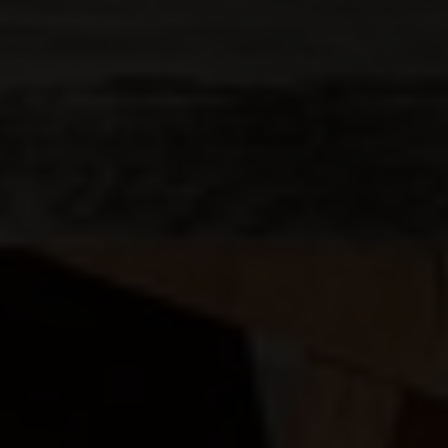
Erhvervsejendom
Ja tak, jeg vil gerne kontaktes via e-mail og/eller
telefon for at få nyheder om boliger, som har
min interesse. Jeg tillader, at Ivan Eltoft Nielsen
gerne må kontakte mig og accepterer
Ivan Eltoft
Nielsens persondatapolitik
.*
Ja tak, jeg vil gerne modtage nyhedsmails.
Jeg tillader, at Ivan Eltoft Nielsen gerne må
kontakte mig og accepterer
Ivan Eltoft Nielsens
persondatapolitik