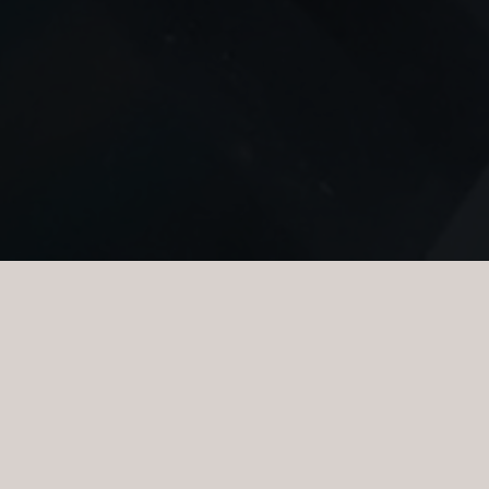
INTET RÅSTOF ER MER
Intet synes at kunne måle sig med diamanter, hverken i udseen