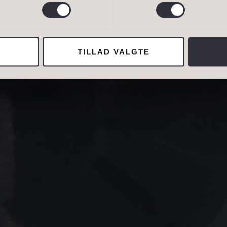
IAMANTER
van Eltoft Nielsen gerne må kontakte mig og accepterer
Ivan Eltoft Nielse
TILLAD VALGTE
ADRESSE
Lejebolig