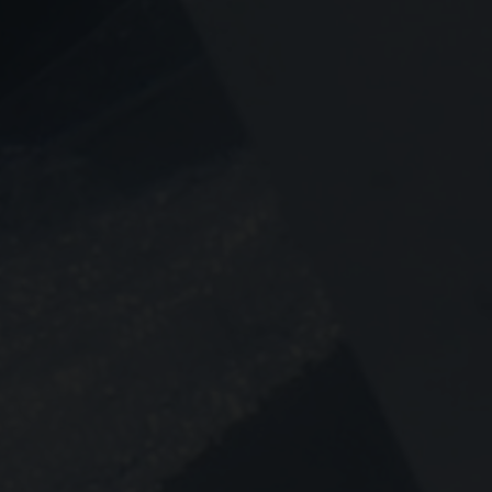
Ejerlejlighed
Fritidsgrund
Landejendom
Villa
Erhvervsejendom
PRIS