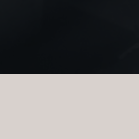
E END DIAMANTER.
t, farve, klarhed og kvaliteten af dens slibning – evnen til at
lem laveste og højeste kvalitet er enorm. Fra mat til ubetinget