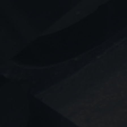
EJENDOMSTYPE
Andelsbolig
Fritidsbolig
Helårsgrund
Rækkehus
Villalejlighed
OMRÅDE