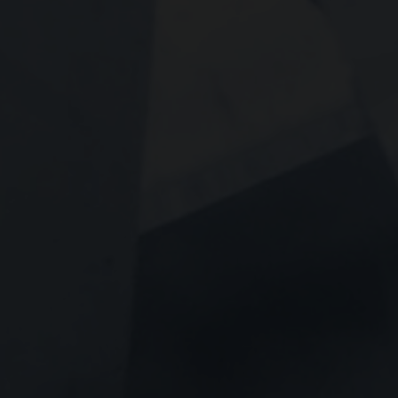
m har min interesse.
ns persondatapolitik
.*
ns persondatapolitik