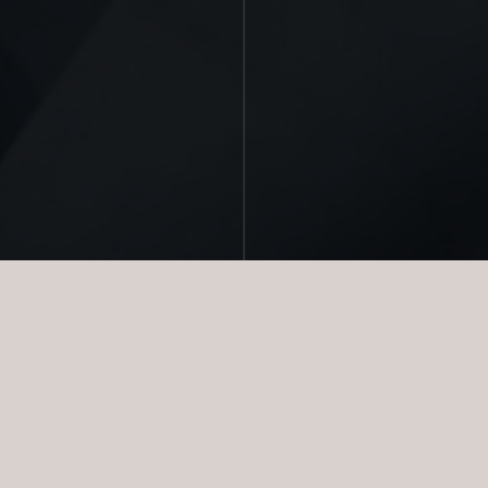
E PRÆGTIGT OG STRÅLEND
de, skønhed eller prestige.
Diamanters kvalitet måles i cara
reflektere lys. Og afstanden mel