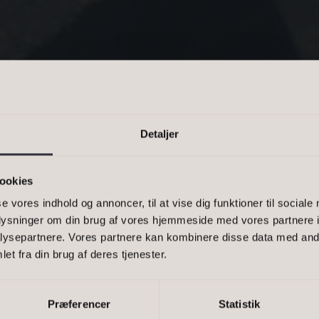
n kommasepareret liste, eller et
-1500, 2900
Detaljer
ookies
 ER MERE
se vores indhold og annoncer, til at vise dig funktioner til sociale
oplysninger om din brug af vores hjemmeside med vores partnere i
ysepartnere. Vores partnere kan kombinere disse data med andr
RMET AF M
Bestil 
et fra din brug af deres tjenester.
ER
Bestil 
Præferencer
Statistik