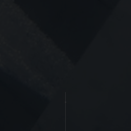
rne kontaktes via e-mail og/eller telefon for at få nyheder om boliger, so
van Eltoft Nielsen gerne må kontakte mig og accepterer
Ivan Eltoft Nielse
rne modtage nyhedsmails.
van Eltoft Nielsen gerne må kontakte mig og accepterer
Ivan Eltoft Nielse