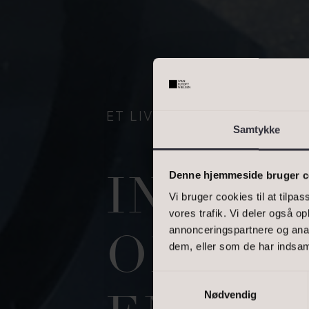
Skriv enkelte postnumre, e
interval. Eks.: 2000, 1000
BOLIGAREAL
ET LIV MED DIAMANTER
Samtykke
Denne hjemmeside bruger c
INTET
Vi bruger cookies til at tilpas
vores trafik. Vi deler også 
annonceringspartnere og anal
OMSVÆ
dem, eller som de har indsaml
DINE OPLYSNING
Samtykkevalg
Nødvendig