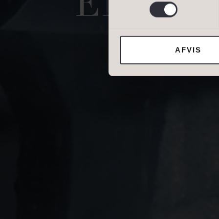
END D
Jeg tillader, at I
AFVIS
DIN NUVÆRENDE 
BOLIGTYPE
Ejerbolig
Erhvervsejendom