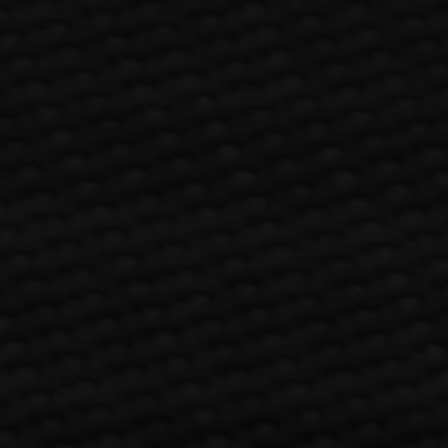
Ejerlejlighed
Fritidsbolig
Fritidsgrund
Helårsgrund
Landejendom
Rækkehus
Villa
Villalejlighed
Erhvervsejendom
OMRÅDE