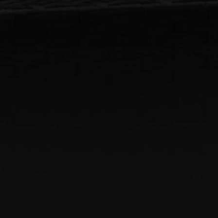
DIN NUVÆRENDE ADRESSE
BOLIGTYPE
Ejerbolig
Lejebolig
Erhvervsejendom
Ja tak, jeg vil gerne kontaktes via e-mail og/eller
telefon for at få nyheder om boliger, som har
min interesse. Jeg tillader, at Ivan Eltoft Nielsen
gerne må kontakte mig og accepterer
Ivan Eltoft
Nielsens persondatapolitik
.*