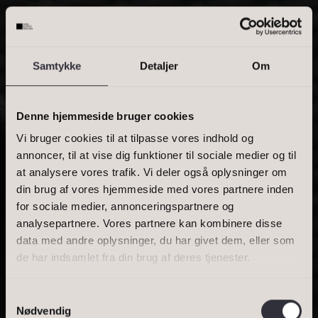
Skriv enkelte postnumre, en kommasepareret liste, eller et
interval. Eks.: 2000, 1000-1500, 2900
Samtykke
Detaljer
Om
PRIS
Denne hjemmeside bruger cookies
Vi bruger cookies til at tilpasse vores indhold og
annoncer, til at vise dig funktioner til sociale medier og til
at analysere vores trafik. Vi deler også oplysninger om
BOLIGAREAL
din brug af vores hjemmeside med vores partnere inden
for sociale medier, annonceringspartnere og
analysepartnere. Vores partnere kan kombinere disse
data med andre oplysninger, du har givet dem, eller som
de har indsamlet fra din brug af deres tjenester.
ER DET ET GODT
Samtykkevalg
Nødvendig